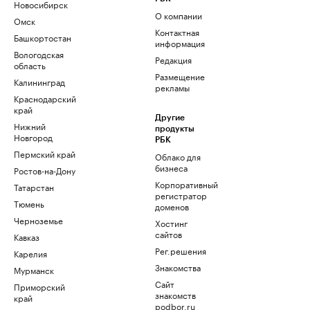
Новосибирск
О компании
Омск
Контактная
Башкортостан
информация
Вологодская
Редакция
область
Размещение
Калининград
рекламы
Краснодарский
край
Другие
Нижний
продукты
Новгород
РБК
Пермский край
Облако для
бизнеса
Ростов-на-Дону
Корпоративный
Татарстан
регистратор
Тюмень
доменов
Черноземье
Хостинг
сайтов
Кавказ
Рег.решения
Карелия
Знакомства
Мурманск
Сайт
Приморский
знакомств
край
podbor.ru