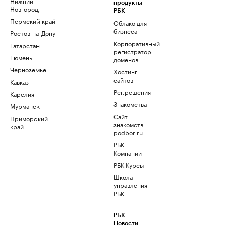
Нижний
продукты
Новгород
РБК
Пермский край
Облако для
бизнеса
Ростов-на-Дону
Корпоративный
Татарстан
регистратор
Тюмень
доменов
Черноземье
Хостинг
сайтов
Кавказ
Рег.решения
Карелия
Знакомства
Мурманск
Сайт
Приморский
знакомств
край
podbor.ru
РБК
Компании
РБК Курсы
Школа
управления
РБК
РБК
Новости