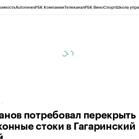
жимость
Autonews
РБК Компании
Телеканал
РБК Вино
Спорт
Школа упра
ипто
РБК Бизнес-среда
Дискуссионный клуб
Исследования
Кредитные 
рагентов
Политика
Экономика
Бизнес
Технологии и медиа
Финансы
Рын
д
анов потребовал перекрыть
конные стоки в Гагаринский
й