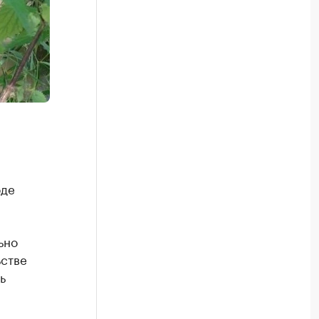
оде
ьно
ьстве
ь