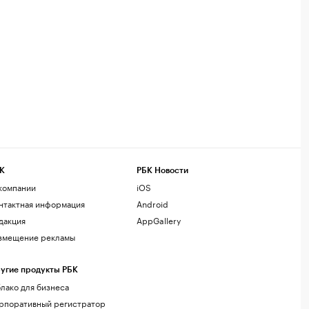
К
РБК Новости
компании
iOS
нтактная информация
Android
дакция
AppGallery
змещение рекламы
угие продукты РБК
лако для бизнеса
рпоративный регистратор