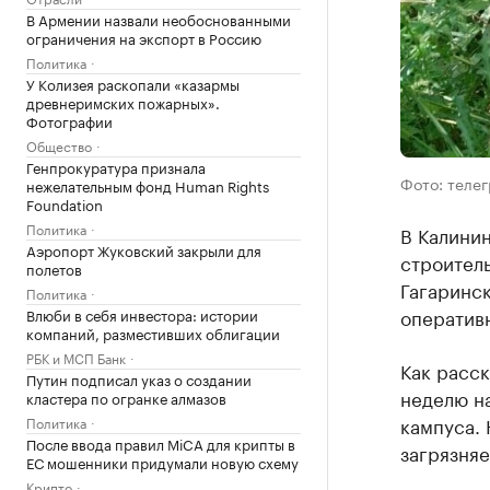
В Армении назвали необоснованными
ограничения на экспорт в Россию
Политика
У Колизея раскопали «казармы
древнеримских пожарных».
Фотографии
Общество
Генпрокуратура признала
Фото: теле
нежелательным фонд Human Rights
Foundation
Политика
В Калини
Аэропорт Жуковский закрыли для
строитель
полетов
Гагаринск
Политика
оператив
Влюби в себя инвестора: истории
компаний, разместивших облигации
РБК и МСП Банк
Как расск
Путин подписал указ о создании
неделю на
кластера по огранке алмазов
кампуса. 
Политика
После ввода правил MiCA для крипты в
загрязняе
ЕС мошенники придумали новую схему
Крипто