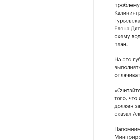
проблему
Калинингр
Гурьевска
Елена Дят
схему во
план.
На это гу
выполнять
оплачиват
«Считайте
того, что
должен за
сказал Ал
Напомним
Минприро