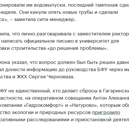
онировали им водовыпуски, последний тампонаж сде
еделе. Они кинули опять новые трубы и сделали
к», – заметила сити-менеджер.
ила, что лично разговаривала с заместителем ректор
написать официальное письмо в университет для
овки строительства «до решения проблемы».
иона указал, что вопрос должен был быть решен давн
ал донести информацию до руководства БФУ через м
ьства и ЖКХ Сергея Черномаза.
БФУ не единственный, кто делает сбросы в Гагаринск
частности, на оперативном совещании Антон Алихано
 компании «Гидрокомфорт» и «Натурово», которым об
ство экологии и природных ресурсов
пригрозило
ративными расследованиями и приостановкой деятел