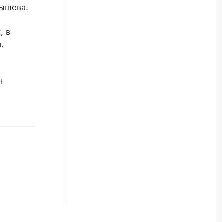
бышева.
, в
.
ч