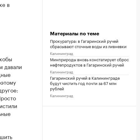
ке в
Материалы по теме
Прокуратура: в Гагаринский ручей
сбрасывают сточные воды из ливневки
Калининград
якобы
Минприроды вновь констатирует сброс
нефтепродуктов в Гагаринский ручей
ам давали
Калининград
дные
Гагаринский ручей в Калининграде
оэтому
будут чистить год почти за 67 млн
рублей
другое:
Калининград
Просто
чистили
ьные
ешить