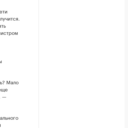
ети
лучится.
ять
нистром
ы
ть? Мало
еще
, —
нального
й