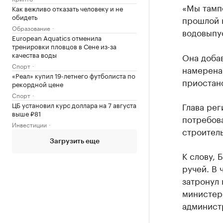
«Мы тамп
Как вежливо отказать человеку и не
обидеть
прошлой н
Образование
водовыпус
European Aquatics отменила
тренировки пловцов в Сене из-за
качества воды
Она добав
Спорт
намерена 
«Реал» купил 19-летнего футболиста по
приостан
рекордной цене
Спорт
ЦБ установил курс доллара на 7 августа
Глава рег
выше ₽81
потребов
Инвестиции
строител
Загрузить еще
К слову, 
ручей. В 
затронул
министер
админист