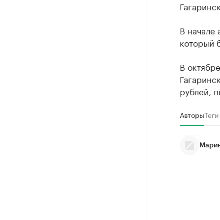
Гагаринс
В начале
который б
В октябре
Гагаринс
рублей, п
Авторы
Теги
Марин