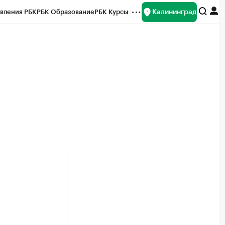
Калининград
вления РБК
РБК Образование
РБК Курсы
рейтинги
Франшизы
Газета
ок наличной валюты