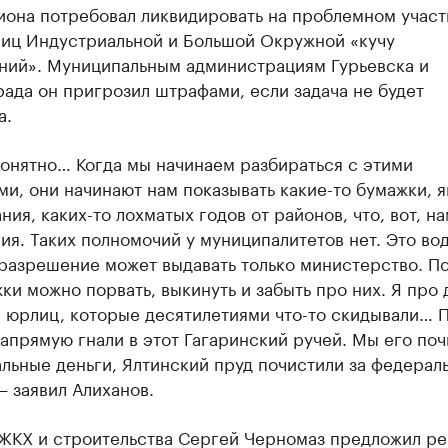
иона потребовал ликвидировать на проблемном участ
лиц Индустриальной и Большой Окружной «кучу
ний». Муниципальным администрациям Гурьевска и
ада он пригрозил штрафами, если задача не будет
а.
онятно… Когда мы начинаем разбираться с этими
и, они начинают нам показывать какие-то бумажки, 
ния, каких-то лохматых годов от районов, что, вот, н
я. Таких полномочий у муниципалитетов нет. Это во
 разрешение может выдавать только министерство. П
ки можно порвать, выкинуть и забыть про них. Я про 
0 юрлиц, которые десятилетиями что-то скидывали… 
апрямую гнали в этот Гагаринский ручей. Мы его по
льные деньги, Ялтинский пруд почистили за федерал
— заявил Алиханов.
ЖКХ и строительства Сергей Черномаз предложил р