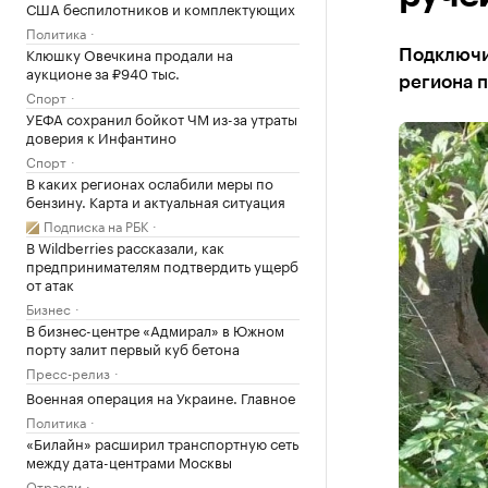
США беспилотников и комплектующих
Политика
Клюшку Овечкина продали на
Подключи
аукционе за ₽940 тыс.
региона 
Спорт
УЕФА сохранил бойкот ЧМ из-за утраты
доверия к Инфантино
Спорт
В каких регионах ослабили меры по
бензину. Карта и актуальная ситуация
Подписка на РБК
В Wildberries рассказали, как
предпринимателям подтвердить ущерб
от атак
Бизнес
В бизнес-центре «Адмирал» в Южном
порту залит первый куб бетона
Пресс-релиз
Военная операция на Украине. Главное
Политика
«Билайн» расширил транспортную сеть
между дата-центрами Москвы
Отрасли