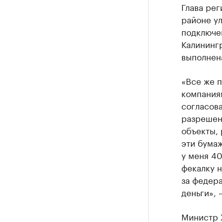
Глава рег
районе у
подключе
Калинингр
выполнен
«Все же п
компаниям
согласова
разрешени
объекты,
эти бумаж
у меня 4
фекалку н
за федера
деньги», 
Министр 