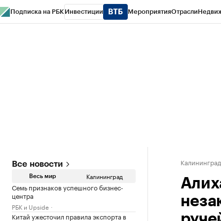
Подписка на РБК
Инвестиции
Мероприятия
Отрасли
Недви
РБК Life
Тренды
Визионеры
Национальные проекты
Город
Стиль
Кр
Спецпроекты СПб
Конференции СПб
Спецпроекты
Проверка конт
Калинингра
Все новости
Калининград
Весь мир
Алих
Семь признаков успешного бизнес-
центра
неза
РБК и Upside
Китай ужесточил правила экспорта в
руче