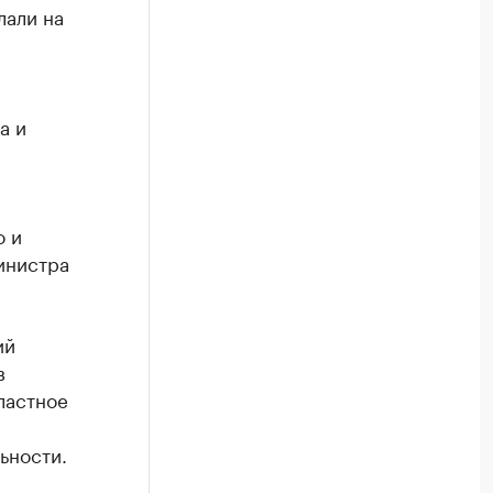
лали на
а и
о и
инистра
ий
в
ластное
ьности.