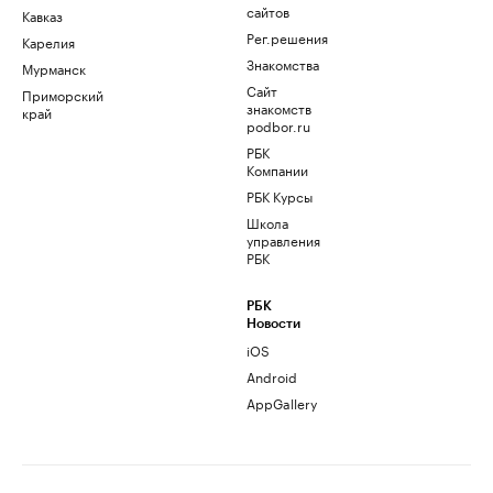
сайтов
Кавказ
Рег.решения
Карелия
Знакомства
Мурманск
Сайт
Приморский
знакомств
край
podbor.ru
РБК
Компании
РБК Курсы
Школа
управления
РБК
РБК
Новости
iOS
Android
AppGallery