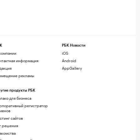
К
РБК Новости
компании
iOS
нтактная информация
Android
дакция
AppGallery
змещение рекламы
угие продукты РБК
лако для бизнеса
рпоративный регистратор
менов
стинг сайтов
г.решения
акомства