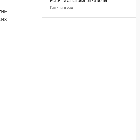
Калининград
тим
ких