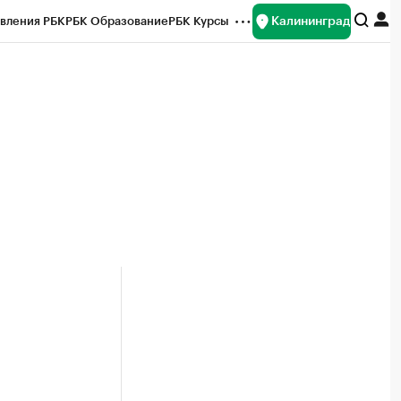
Калининград
вления РБК
РБК Образование
РБК Курсы
рейтинги
Франшизы
Газета
ок наличной валюты