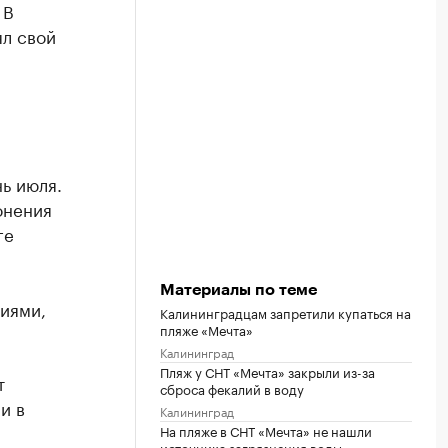
 В
л свой
ь июля.
онения
ге
Материалы по теме
иями,
Калининградцам запретили купаться на
пляже «Мечта»
Калининград
Пляж у СНТ «Мечта» закрыли из-за
т
сброса фекалий в воду
и в
Калининград
На пляже в СНТ «Мечта» не нашли
источника загрязнения воды