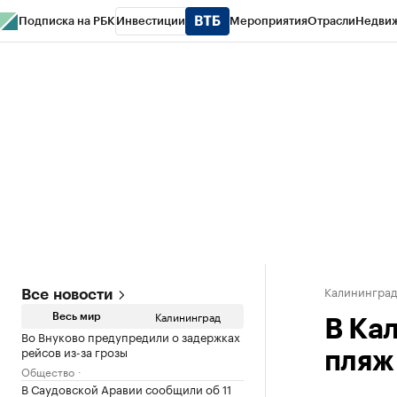
Подписка на РБК
Инвестиции
Мероприятия
Отрасли
Недви
РБК Life
Тренды
Визионеры
Национальные проекты
Город
Стиль
Кр
Спецпроекты СПб
Конференции СПб
Спецпроекты
Проверка конт
Калинингра
Все новости
Калининград
Весь мир
В Ка
Во Внуково предупредили о задержках
рейсов из-за грозы
пляж
Общество
В Саудовской Аравии сообщили об 11