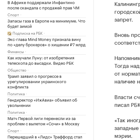
В Африке поддержали Инфантино
Калинингр
после скандала с продажей прав ЧМ
городско
Спорт
запрет.
Запасы газа в Европе на минимуме. Что
будет зимой
Подписка на РБК
Вновь про
Экс-глава Mind Money признала вину
соответст
по «делу брокеров» о хищении ₽7 млрд
Финансы
Напомним
Как изучали Луну: от изобретения
телескопа до высадки. Видео РБК
Тогда над
Общество
от нормат
Трамп заявил о прогрессе в
наличие н
урегулировании украинского
конфликта
Политика
Власти сч
Гендиректор «ИжАвиа» объявил об
писал РБК
увольнении
Политика
Матч Первой лиги перенесли из-за
«Так иног
проблем с вылетом «Сочи» в Москву
западные 
Спорт
мэрии.
Перешедший в «Лидс» Траффорд стал