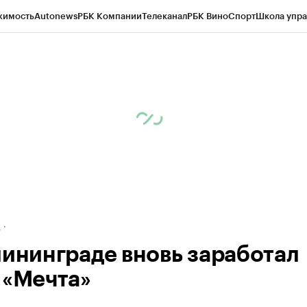
жимость
Autonews
РБК Компании
Телеканал
РБК Вино
Спорт
Школа упра
ипто
РБК Бизнес-среда
Дискуссионный клуб
Исследования
Кредитные 
рагентов
Политика
Экономика
Бизнес
Технологии и медиа
Финансы
Рын
д
лининграде вновь заработал
 «Мечта»