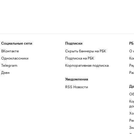
Социальные сети
Подписки
РБ
ВКонтакте
Скрыть баннеры на РБК
О 
Одноклассники
Подписка на РБК
Ко
Telegram
Корпоративная подписка
Ре
Дзен
Ра
Уведомления
RSS Новости
Др
Об
Ко
до
Хо
Ре
Зн