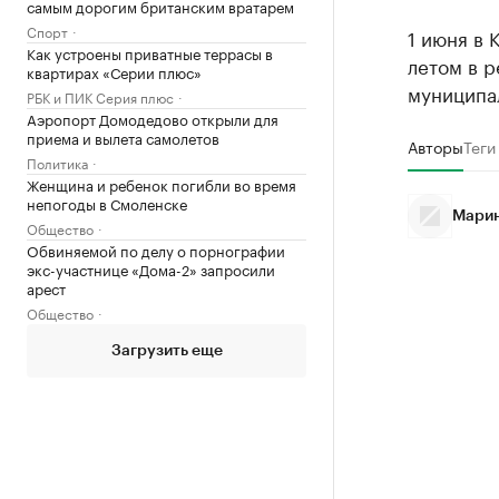
самым дорогим британским вратарем
Спорт
1 июня в
Как устроены приватные террасы в
летом в 
квартирах «Серии плюс»
муниципал
РБК и ПИК Серия плюс
Аэропорт Домодедово открыли для
приема и вылета самолетов
Авторы
Теги
Политика
Женщина и ребенок погибли во время
непогоды в Смоленске
Марин
Общество
Обвиняемой по делу о порнографии
экс-участнице «Дома-2» запросили
арест
Общество
Загрузить еще