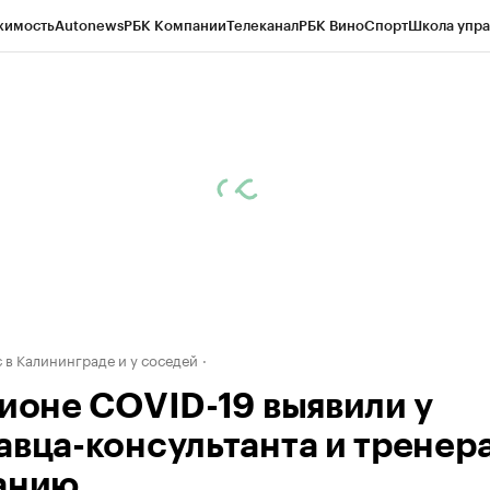
жимость
Autonews
РБК Компании
Телеканал
РБК Вино
Спорт
Школа упра
ипто
РБК Бизнес-среда
Дискуссионный клуб
Исследования
Кредитные 
рагентов
Политика
Экономика
Бизнес
Технологии и медиа
Финансы
Рын
 в Калининграде и у соседей
гионе COVID-19 выявили у
авца-консультанта и тренера
анию