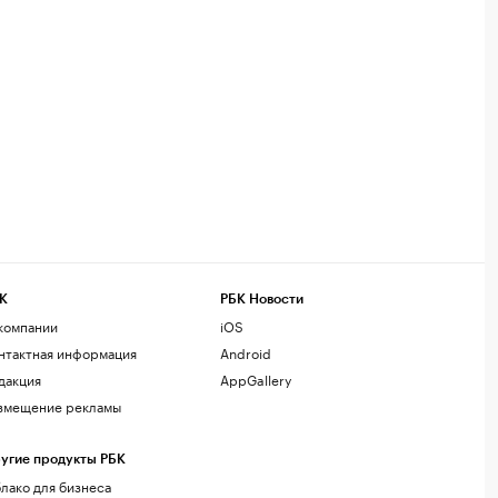
К
РБК Новости
компании
iOS
нтактная информация
Android
дакция
AppGallery
змещение рекламы
угие продукты РБК
лако для бизнеса