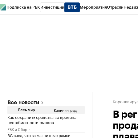
Подписка на РБК
Инвестиции
Мероприятия
Отрасли
Недви
РБК Life
Тренды
Визионеры
Национальные проекты
Город
Стиль
Кр
Спецпроекты СПб
Конференции СПб
Спецпроекты
Проверка конт
Коронавирус
Все новости
Калининград
Весь мир
В ре
Как сохранить средства во времена
нестабильности рынков
прод
РБК и Сбер
ВС счел, что за магнитные рамки
плав