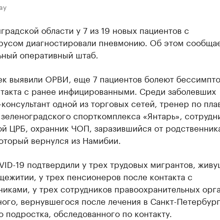
ay
градской области у 7 из 19 новых пациентов с
русом диагностировали пневмонию. Об этом сообща
ьный оперативный штаб.
век выявили ОРВИ, еще 7 пациентов болеют бессимпт
нтакта с ранее инфицированными. Среди заболевших
консультант одной из торговых сетей, тренер по пла
 зеленоградского спорткомплекса «Янтарь», сотрудн
ой ЦРБ, охранник ЧОП, заразившийся от родственник
оторый вернулся из Намибии.
ID-19 подтвердили у трех трудовых мигрантов, живу
ежитии, у трех пенсионеров после контакта с
иками, у трех сотрудников правоохранительных орга
ого, вернувшегося после лечения в Санкт-Петербурге
о подростка, обследованного по контакту.