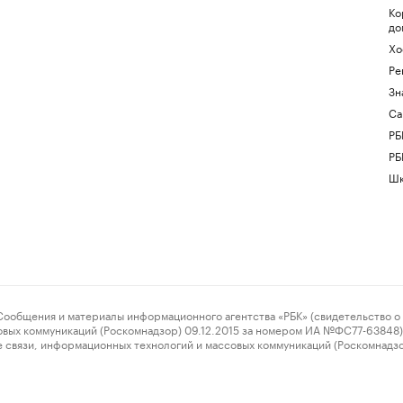
Ко
до
Хо
Ре
Зн
Са
РБ
РБ
Шк
ения и материалы информационного агентства «РБК» (свидетельство о 
овых коммуникаций (Роскомнадзор) 09.12.2015 за номером ИА №ФС77-63848) 
 связи, информационных технологий и массовых коммуникаций (Роскомнадз