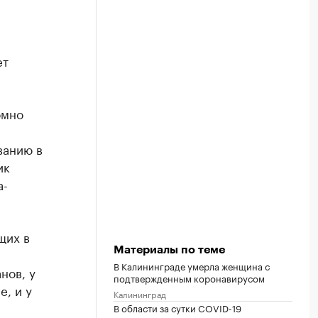
ет
омно
ванию в
ик
а-
щих в
Материалы по теме
В Калининграде умерла женщина с
нов, у
подтвержденным коронавирусом
, и у
Калининград
В области за сутки COVID-19