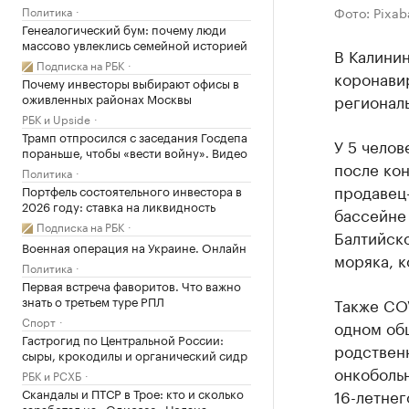
Политика
Фото: Pixab
Генеалогический бум: почему люди
массово увлеклись семейной историей
В Калинин
Подписка на РБК
коронави
Почему инвесторы выбирают офисы в
оживленных районах Москвы
регионал
РБК и Upside
Трамп отпросился с заседания Госдепа
У 5 чело
пораньше, чтобы «вести войну». Видео
после ко
Политика
продавец-
Портфель состоятельного инвестора в
2026 году: ставка на ликвидность
бассейне
Подписка на РБК
Балтийск
Военная операция на Украине. Онлайн
моряка, к
Политика
Первая встреча фаворитов. Что важно
знать о третьем туре РПЛ
Также COV
Спорт
одном общ
Гастрогид по Центральной России:
родственн
сыры, крокодилы и органический сидр
онкобольн
РБК и РСХБ
Скандалы и ПТСР в Трое: кто и сколько
16-летнег
заработал на «Одиссее» Нолана