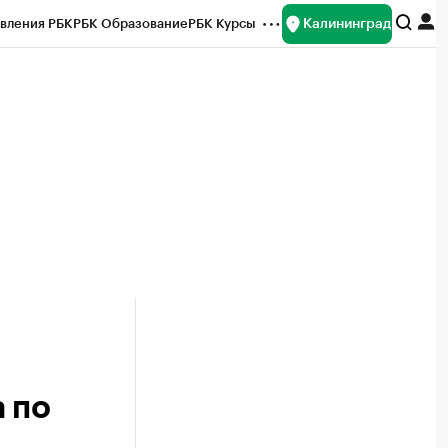
Калининград
вления РБК
РБК Образование
РБК Курсы
рейтинги
Франшизы
Газета
ок наличной валюты
 по