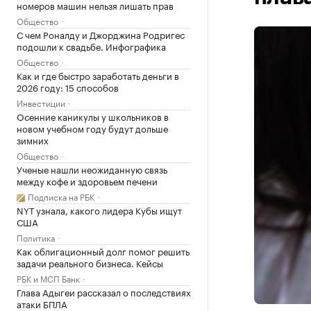
номеров машин нельзя лишать прав
Общество
С чем Роналду и Джорджина Родригес
подошли к свадьбе. Инфографика
Общество
Как и где быстро заработать деньги в
2026 году: 15 способов
Инвестиции
Осенние каникулы у школьников в
новом учебном году будут дольше
зимних
Общество
Ученые нашли неожиданную связь
между кофе и здоровьем печени
Подписка на РБК
NYT узнала, какого лидера Кубы ищут
США
Политика
Как облигационный долг помог решить
задачи реального бизнеса. Кейсы
РБК и МСП Банк
Глава Адыгеи рассказал о последствиях
атаки БПЛА