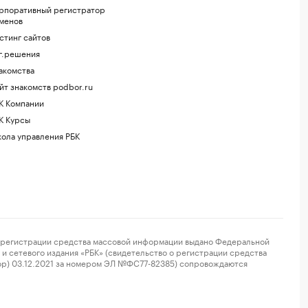
рпоративный регистратор
менов
стинг сайтов
г.решения
акомства
йт знакомств podbor.ru
К Компании
К Курсы
ола управления РБК
регистрации средства массовой информации выдано Федеральной
и сетевого издания «РБК» (свидетельство о регистрации средства
ор) 03.12.2021 за номером ЭЛ №ФС77-82385) сопровождаются