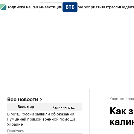
Подписка на РБК
Инвестиции
Мероприятия
Отрасли
Недви
РБК Life
Тренды
Визионеры
Национальные проекты
Город
Стиль
Кр
Спецпроекты СПб
Конференции СПб
Спецпроекты
Проверка конт
Калинингра
Все новости
Калининград
Весь мир
Как 
В МИД России заявили об оказании
Румынией прямой военной помощи
кали
Украине
Политика