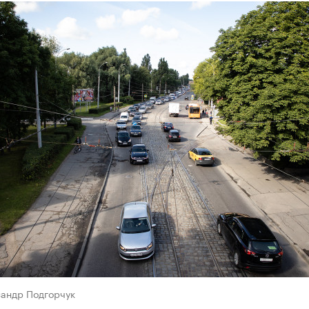
сандр Подгорчук