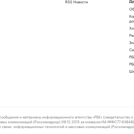
RSS Новости
Др
Об
Ко
до
Хо
Ре
Зн
Са
РБ
РБ
Шк
ения и материалы информационного агентства «РБК» (свидетельство о 
овых коммуникаций (Роскомнадзор) 09.12.2015 за номером ИА №ФС77-63848) 
 связи, информационных технологий и массовых коммуникаций (Роскомнадз