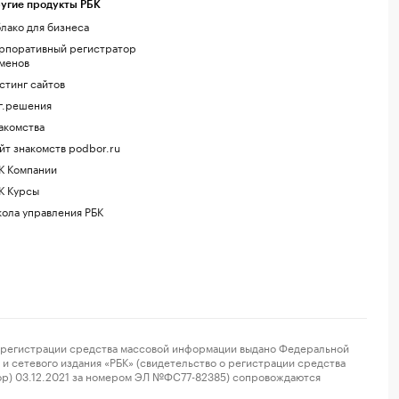
угие продукты РБК
лако для бизнеса
рпоративный регистратор
менов
стинг сайтов
г.решения
акомства
йт знакомств podbor.ru
К Компании
К Курсы
ола управления РБК
регистрации средства массовой информации выдано Федеральной
и сетевого издания «РБК» (свидетельство о регистрации средства
ор) 03.12.2021 за номером ЭЛ №ФС77-82385) сопровождаются