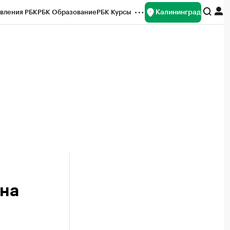
Калининград
вления РБК
РБК Образование
РБК Курсы
рейтинги
Франшизы
Газета
ок наличной валюты
 на