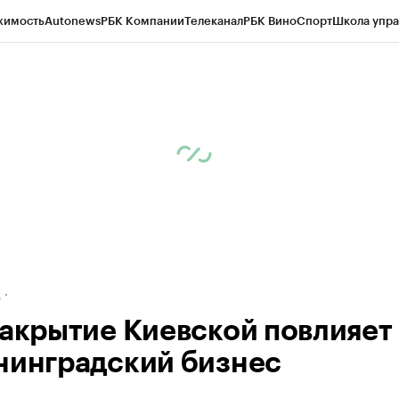
жимость
Autonews
РБК Компании
Телеканал
РБК Вино
Спорт
Школа упра
ипто
РБК Бизнес-среда
Дискуссионный клуб
Исследования
Кредитные 
рагентов
Политика
Экономика
Бизнес
Технологии и медиа
Финансы
Рын
д
закрытие Киевской повлияет
нинградский бизнес