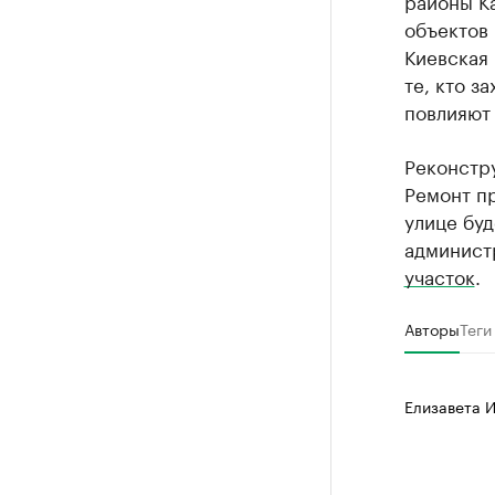
районы К
объектов 
Киевская 
те, кто з
повлияют 
Реконстру
Ремонт пр
улице буд
админист
участок
.
Авторы
Теги
Елизавета 