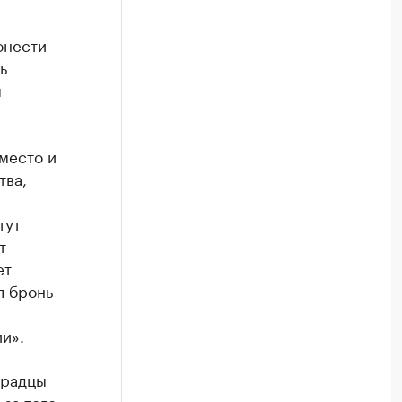
онести
ь
я
место и
тва,
тут
т
ет
л бронь
и».
градцы
-за того