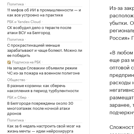
Политика
Из-за зак
11 мифов об ИИ в промышленности — и
располож
как все устроено на практике
РБК и Yandex Cloud
убытки. О
СК возбудил дело о теракте после
регионал
атаки ВСУ на Белгород
Россия» 
Политика
С прокрастинацией меньше
зарабатывают и чаще болеют. Можно ли
«В любом 
ее победить
еще раз м
Подписка на РБК
оптовой с
На западе Словакии объявили режим
ЧС из-за пожара на военном полигоне
предприн
Общество
расходы н
В разные корзины: как сберечь
негативно
накопления в период турбулентности
размещать
РБК и Сбер
В Белгороде повреждены около 30
заранее, 
многоэтажек после ночной атаки
подчеркну
дронов
Политика
Как за 6 недель настроить свой мозг на
Сложности
жизнь мечты — идеи нейрохирурга
заезжали 