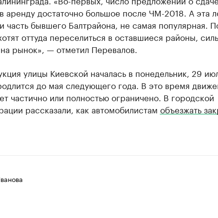
алининграда. «Во-первых, число предложений о сдач
в аренду достаточно большое после ЧМ-2018. А эта л
и часть бывшего Балтрайона, не самая популярная. 
ахотят оттуда переселиться в оставшиеся районы, сил
на рынок», — отметил Перевалов.
кция улицы Киевской началась в понедельник, 29 июл
одлится до мая следующего года. В это время движе
ет частично или полностью ограничено. В городской
рации рассказали, как автомобилистам
объезжать за
Иванова