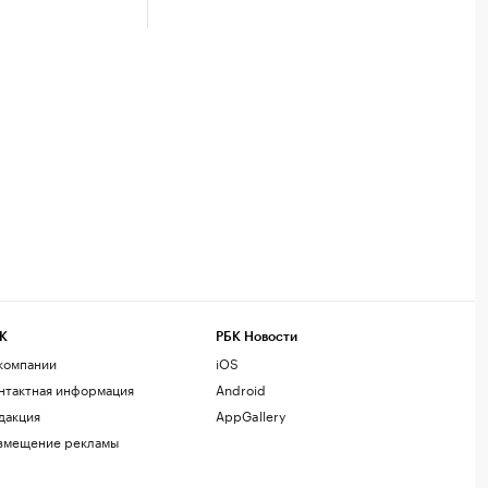
К
РБК Новости
компании
iOS
нтактная информация
Android
дакция
AppGallery
змещение рекламы