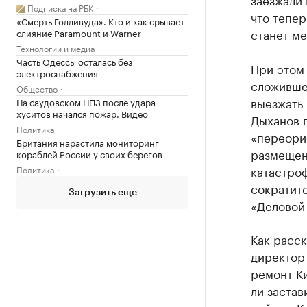
Подписка на РБК
что тепер
«Смерть Голливуда». Кто и как срывает
станет ме
слияние Paramount и Warner
Технологии и медиа
Часть Одессы осталась без
При этом 
электроснабжения
сложившей
Общество
выезжать 
На саудовском НПЗ после удара
хуситов начался пожар. Видео
Дыханов 
Политика
«переорие
Британия нарастила мониторинг
размещен
кораблей России у своих берегов
катастроф
Политика
сократитс
Загрузить еще
«Деловой
Как расс
директор
ремонт Ки
ли застав