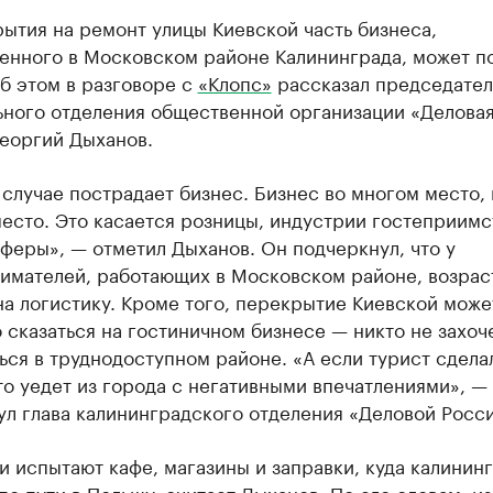
рытия на ремонт улицы Киевской часть бизнеса,
енного в Московском районе Калининграда, может п
б этом в разговоре с
«Клопс»
рассказал председател
ьного отделения общественной организации «Делова
Георгий Дыханов.
случае пострадает бизнес. Бизнес во многом место, 
есто. Это касается розницы, индустрии гостеприимс
феры», — отметил Дыханов. Он подчеркнул, что у
имателей, работающих в Московском районе, возрас
а логистику. Кроме того, перекрытие Киевской може
 сказаться на гостиничном бизнесе — никто не захоч
ся в труднодоступном районе. «А если турист сдела
то уедет из города с негативными впечатлениями», —
л глава калининградского отделения «Деловой Росси
 испытают кафе, магазины и заправки, куда калинин
по пути в Польшу, считает Дыханов. По его словам, из