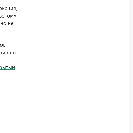
е
окация,
Поэтому
ьно не
я.
ние по
крытый