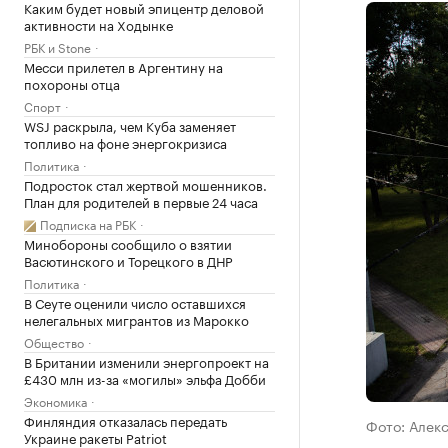
Каким будет новый эпицентр деловой
активности на Ходынке
РБК и Stone
Месси прилетел в Аргентину на
похороны отца
Спорт
WSJ раскрыла, чем Куба заменяет
топливо на фоне энергокризиса
Политика
Подросток стал жертвой мошенников.
План для родителей в первые 24 часа
Подписка на РБК
Минобороны сообщило о взятии
Васютинского и Торецкого в ДНР
Политика
В Сеуте оценили число оставшихся
нелегальных мигрантов из Марокко
Общество
В Британии изменили энергопроект на
£430 млн из-за «могилы» эльфа Добби
Экономика
Финляндия отказалась передать
Фото: Алек
Украине ракеты Patriot