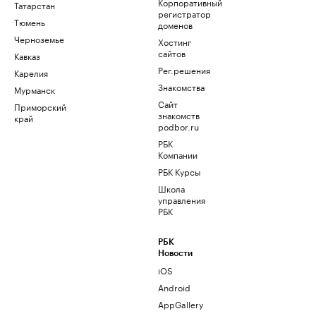
Корпоративный
Татарстан
регистратор
Тюмень
доменов
Черноземье
Хостинг
сайтов
Кавказ
Рег.решения
Карелия
Знакомства
Мурманск
Сайт
Приморский
знакомств
край
podbor.ru
РБК
Компании
РБК Курсы
Школа
управления
РБК
РБК
Новости
iOS
Android
AppGallery