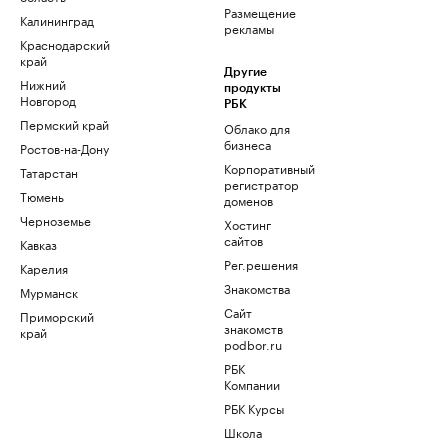
Размещение
Калининград
рекламы
Краснодарский
край
Другие
Нижний
продукты
Новгород
РБК
Пермский край
Облако для
бизнеса
Ростов-на-Дону
Корпоративный
Татарстан
регистратор
Тюмень
доменов
Черноземье
Хостинг
сайтов
Кавказ
Рег.решения
Карелия
Знакомства
Мурманск
Сайт
Приморский
знакомств
край
podbor.ru
РБК
Компании
РБК Курсы
Школа
управления