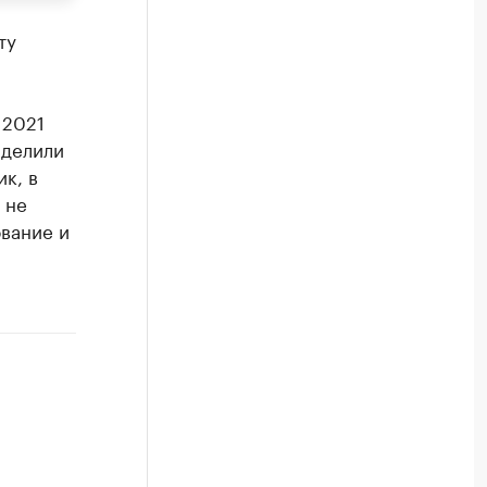
ту
 2021
ыделили
к, в
 не
ование и