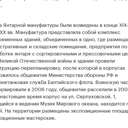
.
а Янтарной мануфактуры были возведены в конце XIX
 XX вв. Мануфактура представляла собой комплекс
ременных зданий, объединенных в одно, где размеща
стративные и складские помещения, предприятия по
ботке янтаря с сортировочными и прессовочными це
Великой Отечественной войны в здании провели
трукцию-перепланировку, после которой в корпусах
ожилось общежитие Министерства обороны РФ и
онетанковая служба Балтийского флота. Воинскую час
ервировали в 2006 году, общежитие расселили в 20
 настоящее время корпус на ул. Серпуховской, 1,
щийся в ведении Музея Мирового океана, находится 
й. На территории размещены экспозиционные площа
рационные мастерские.