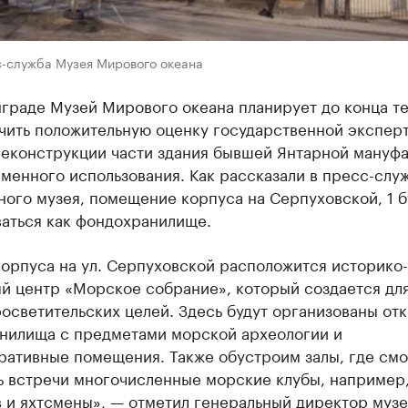
с-служба Музея Мирового океана
нграде Музей Мирового океана планирует до конца т
учить положительную оценку государственной экспер
реконструкции части здания бывшей Янтарной мануф
менного использования. Как рассказали в пресс-слу
ого музея, помещение корпуса на Серпуховской, 1 б
ваться как фондохранилище.
корпуса на ул. Серпуховской расположится историко-
ый центр «Морское собрание», который создается дл
осветительских целей. Здесь будут организованы от
нилища с предметами морской археологии и
ративные помещения. Также обустроим залы, где смо
ь встречи многочисленные морские клубы, например,
 и яхтсмены», — отметил генеральный директор музе