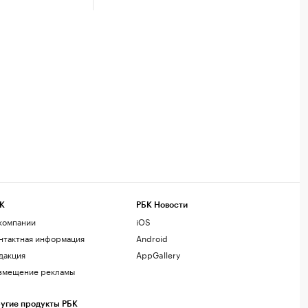
К
РБК Новости
компании
iOS
нтактная информация
Android
дакция
AppGallery
змещение рекламы
угие продукты РБК