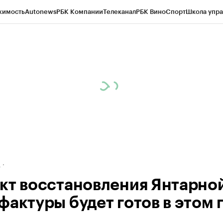
жимость
Autonews
РБК Компании
Телеканал
РБК Вино
Спорт
Школа упра
ипто
РБК Бизнес-среда
Дискуссионный клуб
Исследования
Кредитные 
рагентов
Политика
Экономика
Бизнес
Технологии и медиа
Финансы
Рын
д
кт восстановления Янтарно
фактуры будет готов в этом 