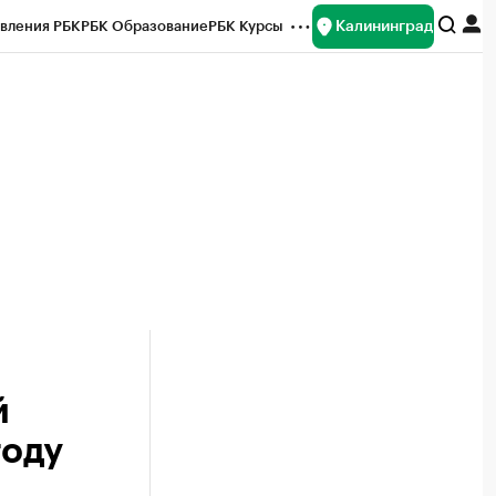
Калининград
вления РБК
РБК Образование
РБК Курсы
рейтинги
Франшизы
Газета
ок наличной валюты
й
году