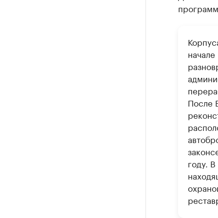
программ
Корпус
начале
разнов
админи
перера
После 
реконс
распол
автобр
законс
году. В
находя
охрано
рестав