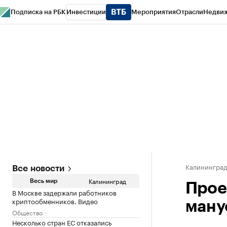
Подписка на РБК
Инвестиции
Мероприятия
Отрасли
Недви
РБК Life
Тренды
Визионеры
Национальные проекты
Город
Стиль
Кр
Спецпроекты СПб
Конференции СПб
Спецпроекты
Проверка конт
Калинингра
Все новости
Калининград
Весь мир
Прое
В Москве задержали работников
криптообменников. Видео
ману
Общество
Несколько стран ЕС отказались