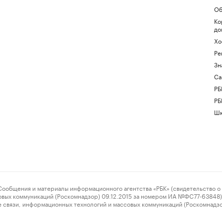
Об
Ко
до
Хо
Ре
Зн
Са
РБ
РБ
Шк
ения и материалы информационного агентства «РБК» (свидетельство о 
овых коммуникаций (Роскомнадзор) 09.12.2015 за номером ИА №ФС77-63848) 
 связи, информационных технологий и массовых коммуникаций (Роскомнадз