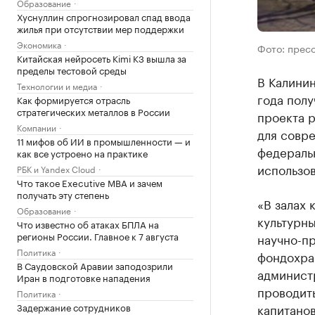
Образование
Хуснуллин спрогнозировал спад ввода
жилья при отсутствии мер поддержки
Экономика
Фото: прес
Китайская нейросеть Kimi K3 вышла за
пределы тестовой среды
В Калини
Технологии и медиа
года пол
Как формируется отрасль
стратегических металлов в России
проекта 
Компании
для совре
11 мифов об ИИ в промышленности — и
федеральн
как все устроено на практике
использо
РБК и Yandex Cloud
Что такое Executive MBA и зачем
получать эту степень
«В залах 
Образование
культурн
Что известно об атаках БПЛА на
регионы России. Главное к 7 августа
научно-пр
Политика
фондохра
В Саудовской Аравии заподозрили
админист
Иран в подготовке нападения
проводит
Политика
капитанов
Задержание сотрудников