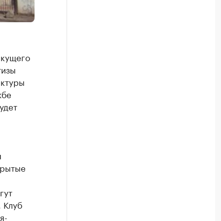
екущего
тизы
актуры
жбе
удет
я
крытые
гут
 Клуб
я-