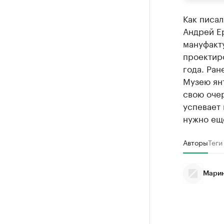
Как писал
Андрей Е
мануфакту
проектир
года. Ран
Музею янт
свою очер
успевает 
нужно ещ
Авторы
Теги
Марин