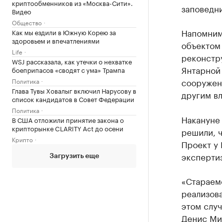
криптообменников из «Москва-Сити».
заповедн
Видео
Общество
Напомним,
Как мы ездили в Южную Корею за
здоровьем и впечатлениями
объектом 
Life
реконстр
WSJ рассказала, как утечки о нехватке
Янтарной 
боеприпасов «сводят с ума» Трампа
сооружени
Политика
Глава Тувы Ховалыг включил Нарусову в
другим вл
список кандидатов в Совет Федерации
Политика
Накануне
В США отложили принятие закона о
крипторынке CLARITY Act до осени
решили, ч
Крипто
Проект у 
экспертиз
Загрузить еще
«Стараемс
реализова
этом случ
Денис Ми