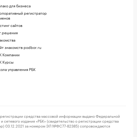
лако для бизнеса
рпоративный регистратор
менов
стинг сайтов
г.решения
акомства
йт знакомств podbor.ru
К Компании
К Курсы
ола управления РБК
регистрации средства массовой информации выдано Федеральной
и сетевого издания «РБК» (свидетельство о регистрации средства
ор) 03.12.2021 за номером ЭЛ №ФС77-82385) сопровождаются