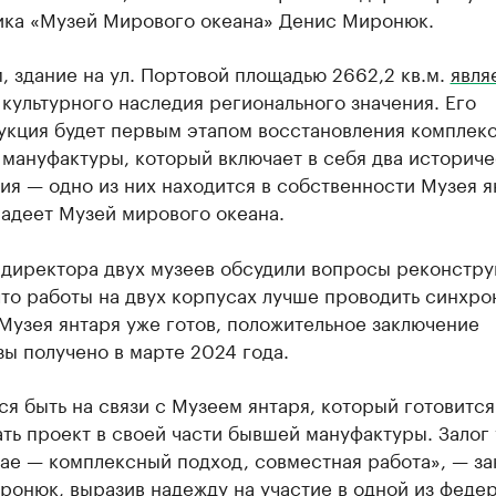
ика «Музей Мирового океана» Денис Миронюк.
 здание на ул. Портовой площадью 2662,2 кв.м.
явля
культурного наследия регионального значения. Его
укция будет первым этапом восстановления комплек
мануфактуры, который включает в себя два историче
я — одно из них находится в собственности Музея я
адеет Музей мирового океана.
 директора двух музеев обсудили вопросы реконстру
то работы на двух корпусах лучше проводить синхро
Музея янтаря уже готов, положительное заключение
ы получено в марте 2024 года.
я быть на связи с Музеем янтаря, который готовится
ть проект в своей части бывшей мануфактуры. Залог 
ае — комплексный подход, совместная работа», — з
ронюк, выразив надежду на участие в одной из феде