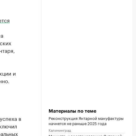
ется
са
ских
нтаря,
кции и
нно.
Материалы по теме
успеха в
Реконструкция Янтарной мануфактуры
начнется не раньше 2025 года
аключил
Калининград
ральных
Министр: к восстановлению Янтарной