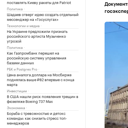
поставлять Киеву ракеты для Patriot
Документ
Политика
госэкспе
Шадаев отверг идею создать отдельный
мессенджер на «Госуслугах»
Технологии и медиа
На Украине предложили признать
российского артиста Музыченко
угрозой
Политика
Как Газпромбанк перешел на
российскую систему управления
базами данных
РБК и Postgres Pro
Цена аналога доллара на Мосбирже
поднялась выше ₽82 впервые с конца
марта
Инвестиции
В США нашли риск появления трещин в
фюзеляже Boeing 737 Max
Экономика
Борьба с тревожностью и детокс
команды: как снизить стресс топ-
менеджеров