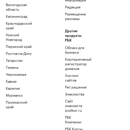
Вологодская
Редакция
область
Размещение
Калининград
рекламы
Краснодарский
край
Другие
Нижний
продукты
Новгород
РБК
Пермский край
Облако для
бизнеса
Ростов-на-Дону
Корпоративный
Татарстан
регистратор
Тюмень
доменов
Черноземье
Хостинг
сайтов
Кавказ
Рег.решения
Карелия
Знакомства
Мурманск
Сайт
Приморский
знакомств
край
podbor.ru
РБК
Компании
РБК Курсы