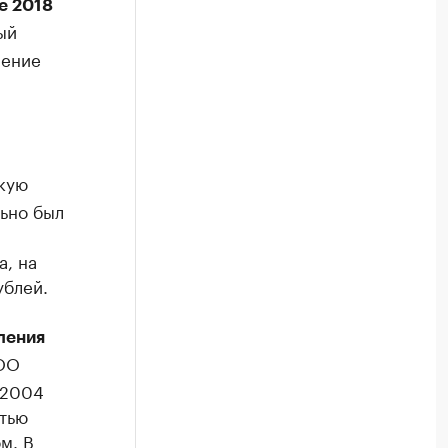
е 2018
ый
нение
кую
ьно был
а, на
ублей.
ления
ООО
 2004
стью
м. В