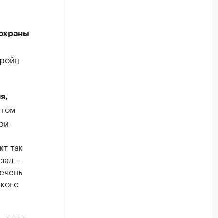
 охраны
ройц-
я,
этом
ри
кт так
азал —
речень
ского