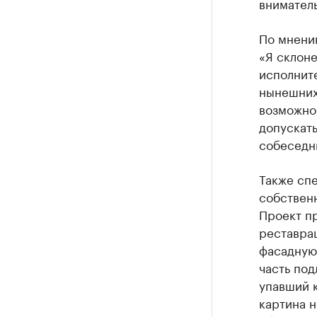
вниматель
По мнени
«Я склоне
исполните
нынешних 
возможно.
допускать
собеседн
Также сп
собственн
Проект пр
реставра
фасадную 
часть под
упавший 
картина н