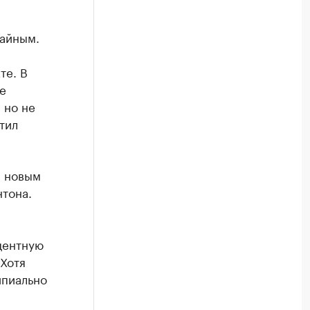
чайным.
те. В
е
 но не
тил
а новым
тона.
центную
 Хотя
ипиально