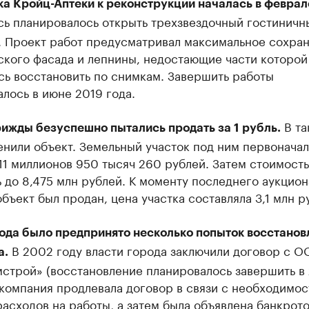
ка Кройц-Аптеки к реконструкции началась в феврал
ь планировалось открыть трехзвездочный гостиничн
. Проект работ предусматривал максимальное сохра
ского фасада и лепнины, недостающие части которой
сь восстановить по снимкам. Завершить работы
лось в июне 2019 года.
В та
рижды безуспешно пытались продать за 1 рубль.
нили объект. Земельный участок под ним первоначал
11 миллионов 950 тысяч 260 рублей. Затем стоимость
 до 8,475 млн рублей. К моменту последнего аукцион
бъект был продан, цена участка составляла 3,1 млн р
года было предпринято несколько попыток восстанов
В 2002 году власти города заключили договор с 
а.
строй» (восстановление планировалось завершить в
 компания продлевала договор в связи с необходимо
асходов на работы, а затем была объявлена банкрото