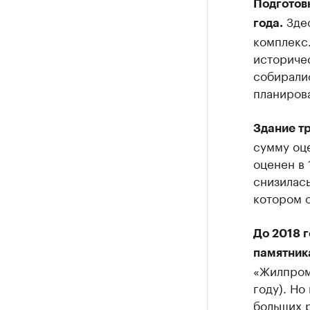
Подготов
Здес
года.
комплекс
историче
собирали
планирова
Здание т
сумму оце
оценен в 
снизилась
котором о
До 2018 
памятник
«Жилпром
году). Но
больших р