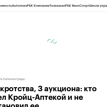
жимость
Autonews
РБК Компании
Телеканал
РБК Вино
Спорт
Школа упра
ипто
РБК Бизнес-среда
Дискуссионный клуб
Исследования
Кредитные 
рагентов
Политика
Экономика
Бизнес
Технологии и медиа
Финансы
Рын
ь Калининграда
кротства, 3 аукциона: кто
ел Кройц-Аптекой и не
тановил ее