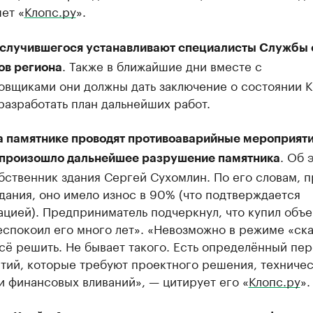
ет «
Клопс.ру
».
случившегося устанавливают специалисты Службы
. Также в ближайшие дни вместе с
ов региона
овщиками они должны дать заключение о состоянии К
разработать план дальнейших работ.
а памятнике проводят противоаварийные мероприяти
. Об 
 произошло дальнейшее разрушение памятника
бственник здания Сергей Сухомлин. По его словам, п
дания, оно имело износ в 90% (что подтверждается
цией). Предприниматель подчеркнул, что купил объе
еспокоил его много лет». «Невозможно в режиме «ск
сё решить. Не бывает такого. Есть определённый пе
тий, которые требуют проектного решения, техниче
 финансовых вливаний», — цитирует его «
Клопс.ру
».