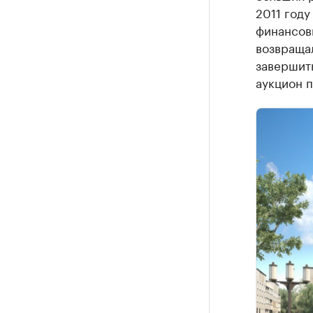
2011 году
финансовы
возвращал
завершить
аукцион п