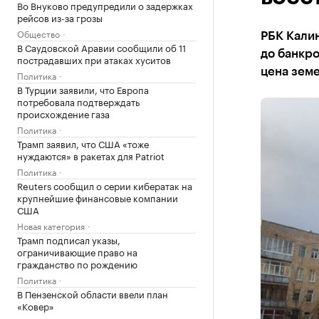
Во Внуково предупредили о задержках
рейсов из-за грозы
Общество
РБК Калин
В Саудовской Аравии сообщили об 11
до банкро
пострадавших при атаках хуситов
цена земе
Политика
В Турции заявили, что Европа
потребовала подтверждать
происхождение газа
Политика
Трамп заявил, что США «тоже
нуждаются» в ракетах для Patriot
Политика
Reuters сообщил о серии кибератак на
крупнейшие финансовые компании
США
Новая категория
Трамп подписал указы,
ограничивающие право на
гражданство по рождению
Политика
В Пензенской области ввели план
«Ковер»