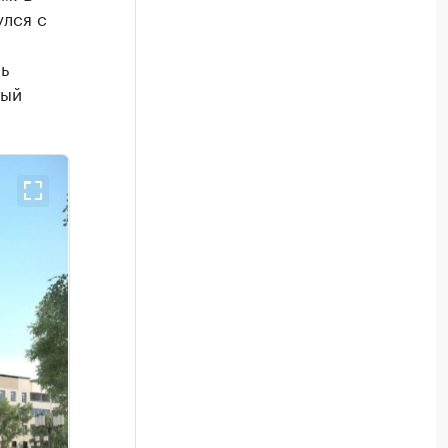
улся с
ь
вый