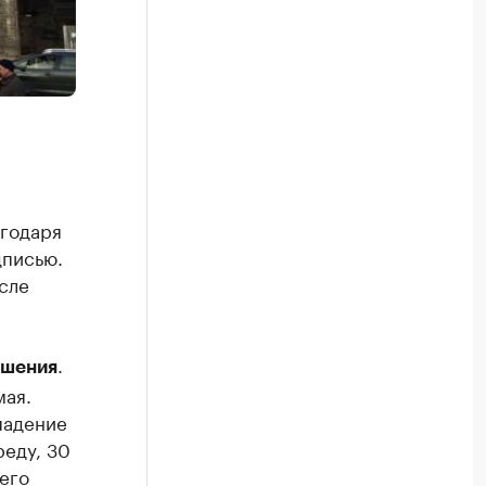
агодаря
дписью.
сле
.
ушения
мая.
падение
реду, 30
его