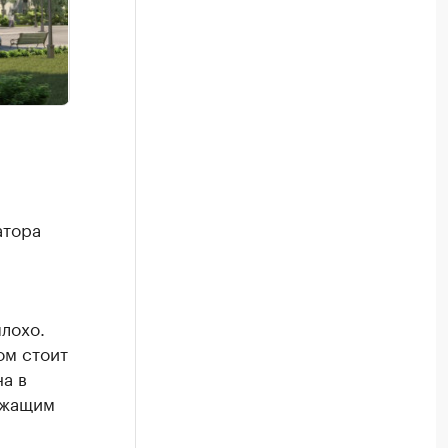
атора
и
лохо.
ом стоит
а в
ежащим