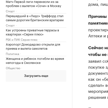
Матч Первой лиги перенесли из-за
дома, пиш
проблем с вылетом «Сочи» в Москву
Спорт
Перешедший в «Лидс» Траффорд стал
Причины 
самым дорогим британским вратарем
памятник
Спорт
проектир
Как устроены приватные террасы в
квартирах «Серии плюс»
Аптеки и 
РБК и ПИК Серия плюс
Аэропорт Домодедово открыли для
приема и вылета самолетов
Сейчас н
Политика
чтобы не
Женщина и ребенок погибли во время
заявил со
непогоды в Смоленске
покупке з
Общество
документа
Загрузить еще
как он «б
сделал» в
мероприя
решения и