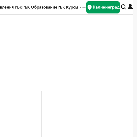
Калининград
вления РБК
РБК Образование
РБК Курсы
рейтинги
Франшизы
Газета
ок наличной валюты