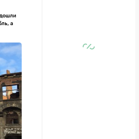
 дошли
ль, а