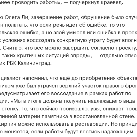
нее проводить работы», — подчеркнул краевед.
ю Олега Ли, завершение работ, обрушение было слу
н полагать, что если речь идет об ошибке, то это
льская ошибка, а не злой умысел или ошибка в проек
условиях воссоздать конкретную утрату будет вполн
 Считаю, что все можно завершить согласно проекту,
 таких критичных ситуаций впредь», — отдельно отме
ик РБК Калининград.
ециалист напомнил, что ещё до приобретения объект
иком уже был утрачен верхний участок правого фрон
едусматривает его воссоздание в рамках работ по
ции. «Мы в итоге должны получить надлежащего вида
стенку. То, что сейчас произошло, увы, снижает про
линной материи памятника в восстановленной стене.
кирпич можно использовать в реставрации. Но принц
е меняется, если работы будут вестись надлежащим