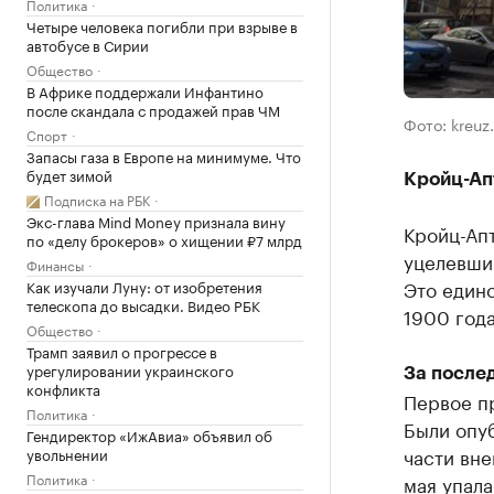
Политика
Четыре человека погибли при взрыве в
автобусе в Сирии
Общество
В Африке поддержали Инфантино
после скандала с продажей прав ЧМ
Фото: kreuz.
Спорт
Запасы газа в Европе на минимуме. Что
будет зимой
Кройц-Ап
Подписка на РБК
Экс-глава Mind Money признала вину
Кройц-Апт
по «делу брокеров» о хищении ₽7 млрд
уцелевши
Финансы
Это един
Как изучали Луну: от изобретения
телескопа до высадки. Видео РБК
1900 года
Общество
Трамп заявил о прогрессе в
урегулировании украинского
За после
конфликта
Первое пр
Политика
Были опуб
Гендиректор «ИжАвиа» объявил об
части вне
увольнении
Политика
мая упала