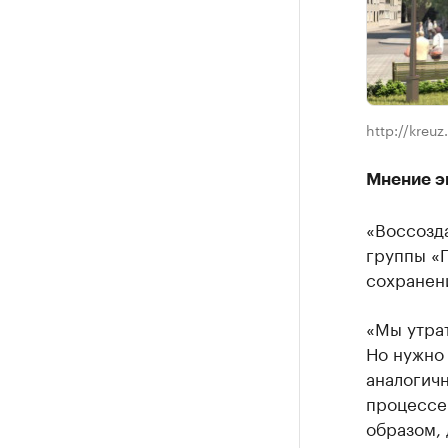
http://kreuz.
Мнение э
«Воссозда
группы «
сохранени
«Мы утрат
Но нужно 
аналогичн
процессе 
образом,