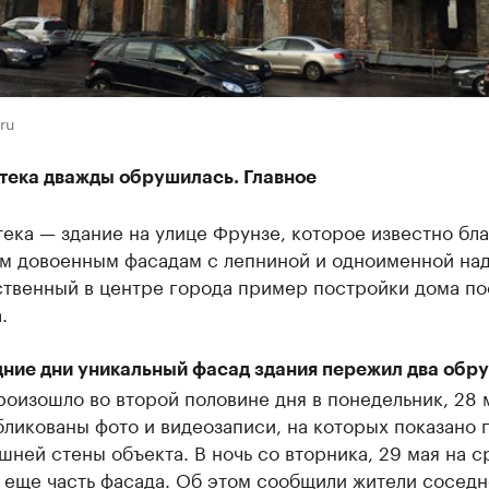
ru
тека дважды обрушилась. Главное
ека — здание на улице Фрунзе, которое известно бл
м довоенным фасадам с лепниной и одноименной на
ственный в центре города пример постройки дома по
.
дние дни уникальный фасад здания пережил два обр
оизошло во второй половине дня в понедельник, 28 
ликованы фото и видеозаписи, на которых показано 
шней стены объекта. В ночь со вторника, 29 мая на с
 еще часть фасада. Об этом сообщили жители соседн