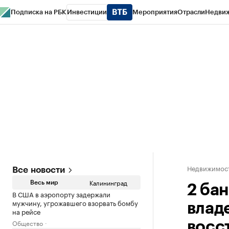
Подписка на РБК
Инвестиции
Мероприятия
Отрасли
Недви
РБК Life
Тренды
Визионеры
Национальные проекты
Город
Стиль
Кр
Спецпроекты СПб
Конференции СПб
Спецпроекты
Проверка конт
Недвижимост
Все новости
Калининград
Весь мир
2 бан
В США в аэропорту задержали
мужчину, угрожавшего взорвать бомбу
влад
на рейсе
Общество
восс