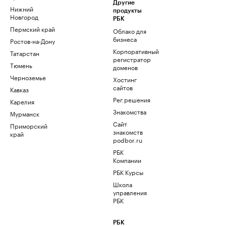
Другие
Нижний
продукты
Новгород
РБК
Пермский край
Облако для
бизнеса
Ростов-на-Дону
Корпоративный
Татарстан
регистратор
Тюмень
доменов
Черноземье
Хостинг
сайтов
Кавказ
Рег.решения
Карелия
Знакомства
Мурманск
Сайт
Приморский
знакомств
край
podbor.ru
РБК
Компании
РБК Курсы
Школа
управления
РБК
РБК