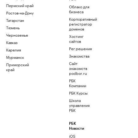
Пермский край
Облако для
бизнеса
Ростов-на-Дону
Корпоративный
Татарстан
регистратор
Тюмень
доменов
Черноземье
Хостинг
сайтов
Кавказ
Рег.решения
Карелия
Знакомства
Мурманск
Сайт
Приморский
знакомств
край
podbor.ru
РБК
Компании
РБК Курсы
Школа
управления
РБК
РБК
Новости
iOS