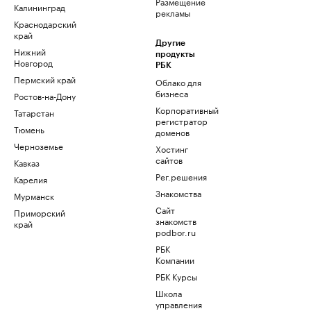
Размещение
Калининград
рекламы
Краснодарский
край
Другие
Нижний
продукты
Новгород
РБК
Пермский край
Облако для
бизнеса
Ростов-на-Дону
Корпоративный
Татарстан
регистратор
Тюмень
доменов
Черноземье
Хостинг
сайтов
Кавказ
Рег.решения
Карелия
Знакомства
Мурманск
Сайт
Приморский
знакомств
край
podbor.ru
РБК
Компании
РБК Курсы
Школа
управления