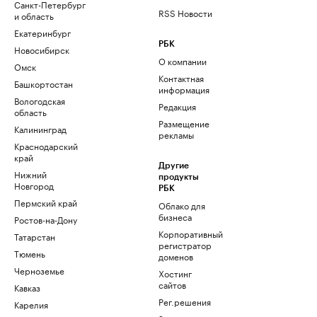
Санкт-Петербург
RSS Новости
и область
Екатеринбург
РБК
Новосибирск
О компании
Омск
Контактная
Башкортостан
информация
Вологодская
Редакция
область
Размещение
Калининград
рекламы
Краснодарский
край
Другие
Нижний
продукты
Новгород
РБК
Пермский край
Облако для
бизнеса
Ростов-на-Дону
Корпоративный
Татарстан
регистратор
Тюмень
доменов
Черноземье
Хостинг
сайтов
Кавказ
Рег.решения
Карелия