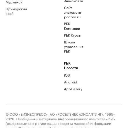
Знакомства
Мурманск
Сайт
Приморский
знакомств
край
podbor.ru
РБК
Компании
РБК Курсы
Школа
управления
РБК
РБК
Новости
iOS
Android
AppGallery
© ООО «БИЗНЕСПРЕСС», АО «РОСБИЗНЕСКОНСАЛТИНГ», 1995–
2026. Сообщения и материалы информационного агентства «РБК»
(свидетельство о регистрации средства массовой информации
выдано Федеральной службой по надзору в сфере связи,