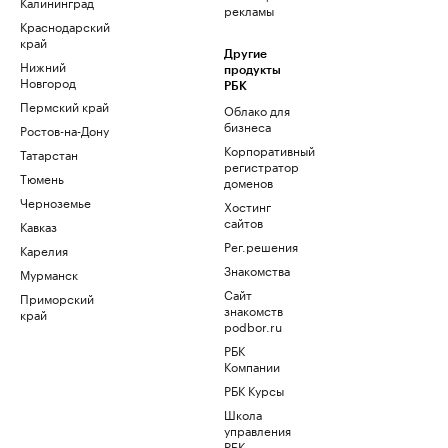
Калининград
рекламы
Краснодарский
край
Другие
Нижний
продукты
Новгород
РБК
Пермский край
Облако для
бизнеса
Ростов-на-Дону
Корпоративный
Татарстан
регистратор
Тюмень
доменов
Черноземье
Хостинг
сайтов
Кавказ
Рег.решения
Карелия
Знакомства
Мурманск
Сайт
Приморский
знакомств
край
podbor.ru
РБК
Компании
РБК Курсы
Школа
управления
РБК