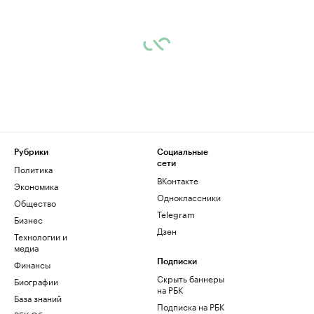
Рубрики
Социальные
сети
Политика
ВКонтакте
Экономика
Одноклассники
Общество
Telegram
Бизнес
Дзен
Технологии и
медиа
Финансы
Подписки
Скрыть баннеры
Биографии
на РБК
База знаний
Подписка на РБК