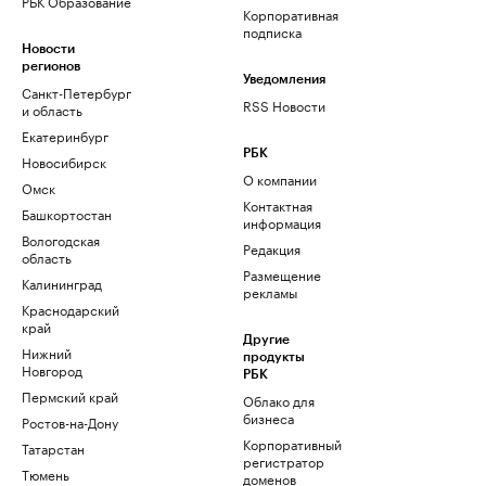
РБК Образование
Корпоративная
подписка
Новости
регионов
Уведомления
Санкт-Петербург
RSS Новости
и область
Екатеринбург
РБК
Новосибирск
О компании
Омск
Контактная
Башкортостан
информация
Вологодская
Редакция
область
Размещение
Калининград
рекламы
Краснодарский
край
Другие
Нижний
продукты
Новгород
РБК
Пермский край
Облако для
бизнеса
Ростов-на-Дону
Корпоративный
Татарстан
регистратор
Тюмень
доменов