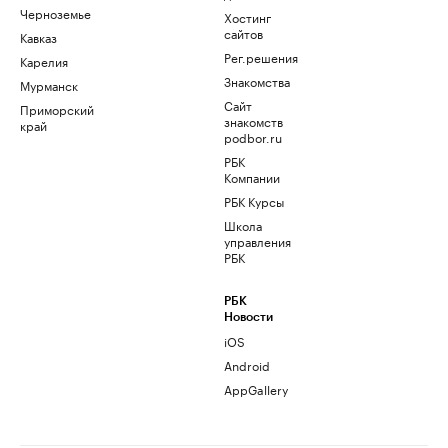
Черноземье
Хостинг
сайтов
Кавказ
Рег.решения
Карелия
Знакомства
Мурманск
Сайт
Приморский
знакомств
край
podbor.ru
РБК
Компании
РБК Курсы
Школа
управления
РБК
РБК
Новости
iOS
Android
AppGallery