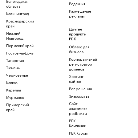
Вологодская
Редакция
область
Размещение
Калининград
рекламы
Краснодарский
край
Другие
Нижний
продукты
Новгород
РБК
Пермский край
Облако для
бизнеса
Ростов-на-Дону
Корпоративный
Татарстан
регистратор
Тюмень
доменов
Черноземье
Хостинг
сайтов
Кавказ
Рег.решения
Карелия
Знакомства
Мурманск
Сайт
Приморский
знакомств
край
podbor.ru
РБК
Компании
РБК Курсы