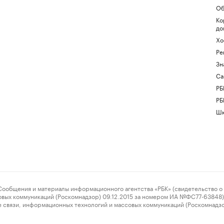
Об
Ко
до
Хо
Ре
Зн
Са
РБ
РБ
Шк
ения и материалы информационного агентства «РБК» (свидетельство о 
овых коммуникаций (Роскомнадзор) 09.12.2015 за номером ИА №ФС77-63848) 
 связи, информационных технологий и массовых коммуникаций (Роскомнадз