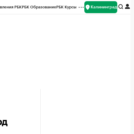
Калининград
вления РБК
РБК Образование
РБК Курсы
рейтинги
Франшизы
Газета
ок наличной валюты
рд