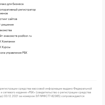
лако для бизнеса
рпоративный регистратор
менов
стинг сайтов
г.решения
акомства
йт знакомств podbor.ru
К Компании
К Курсы
ола управления РБК
регистрации средства массовой информации выдано Федеральной
и сетевого издания «РБК» (свидетельство о регистрации средства
ор) 03.12.2021 за номером ЭЛ №ФС77-82385) сопровождаются