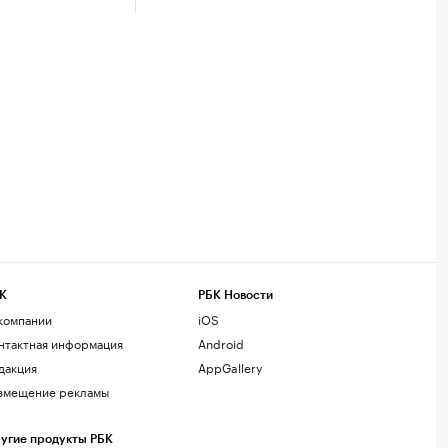
К
РБК Новости
компании
iOS
нтактная информация
Android
дакция
AppGallery
змещение рекламы
угие продукты РБК