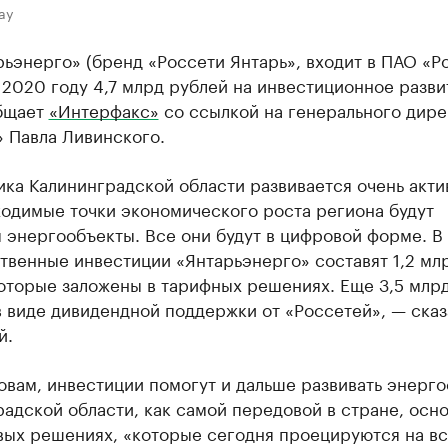
ay
ьэнерго» (бренд «Россети Янтарь», входит в ПАО «Р
 2020 году 4,7 млрд рублей на инвестиционное разви
бщает
«Интерфакс»
со ссылкой на генерального дире
 Павла Ливинского.
ка Калининградской области развивается очень акти
ходимые точки экономического роста региона будут
 энергообъекты. Все они будут в цифровой форме. В
твенные инвестиции «Янтарьэнерго» составят 1,2 мл
которые заложены в тарифных решениях. Еще 3,5 млр
 виде дивидендной поддержки от «Россетей», — сказ
й.
овам, инвестиции помогут и дальше развивать энерг
адской области, как самой передовой в стране, осн
вых решениях, «которые сегодня проецируются на в