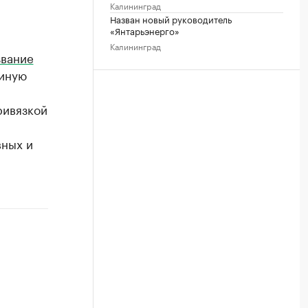
Калининград
Назван новый руководитель
«Янтарьэнерго»
Калининград
звание
диную
ривязкой
вных и