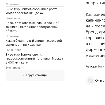
энергетик
Политика
Вице-мэр Ефимов сообщил о росте
числа проектов КРТ до 470
Как ранее
Экономика
калининг
Россия атаковала эшелон с военной
на «Росс
техникой ВСУ в Днепропетровской
области
бренд-ар
Политика
торгового
Каким будет новый эпицентр деловой
в названи
активности на Ходынке
фирменны
РБК и Stone
Вице-мэр Ефимов оценил
маркетин
градостроительный потенциал Москвы
в 400 млн кв. м
Авторы
Теги
Экономика
Загрузить еще
Ольга