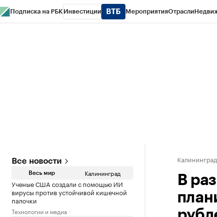
Подписка на РБК
Инвестиции
Мероприятия
Отрасли
Недви
РБК Life
Тренды
Визионеры
Национальные проекты
Город
Стиль
Кр
Спецпроекты СПб
Конференции СПб
Спецпроекты
Проверка конт
Калинингра
Все новости
Калининград
Весь мир
В ра
Ученые США создали с помощью ИИ
вирусы против устойчивой кишечной
план
палочки
Технологии и медиа
рубл