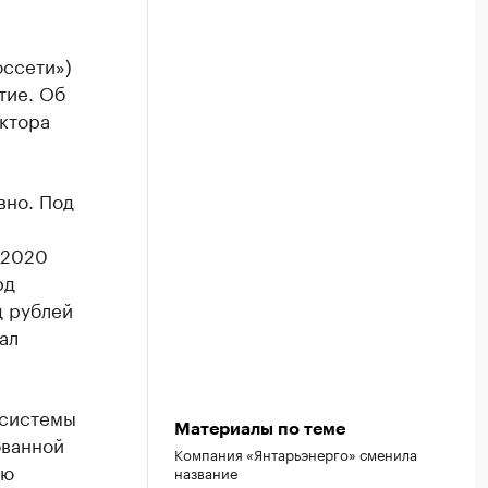
оссети»)
тие. Об
ктора
вно. Под
 2020
рд
д рублей
ал
осистемы
Материалы по теме
ованной
Компания «Янтарьэнерго» сменила
сю
название