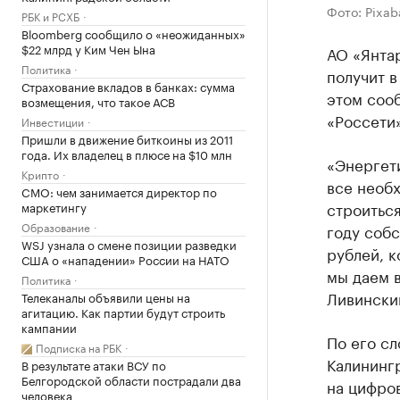
Фото: Pixab
РБК и РСХБ
Bloomberg сообщило о «неожиданных»
$22 млрд у Ким Чен Ына
АО «Янтар
Политика
получит в
Страхование вкладов в банках: сумма
этом соо
возмещения, что такое АСВ
«Россети»
Инвестиции
Пришли в движение биткоины из 2011
года. Их владелец в плюсе на $10 млн
«Энергети
Крипто
все необ
CMO: чем занимается директор по
строиться
маркетингу
Образование
году собс
WSJ узнала о смене позиции разведки
рублей, 
США о «нападении» России на НАТО
мы даем в
Политика
Ливински
Телеканалы объявили цены на
агитацию. Как партии будут строить
кампании
По его сл
Подписка на РБК
Калинингр
В результате атаки ВСУ по
Белгородской области пострадали два
на цифро
человека