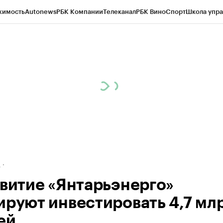
жимость
Autonews
РБК Компании
Телеканал
РБК Вино
Спорт
Школа упра
ипто
РБК Бизнес-среда
Дискуссионный клуб
Исследования
Кредитные 
рагентов
Политика
Экономика
Бизнес
Технологии и медиа
Финансы
Рын
д
звитие «Янтарьэнерго»
ируют инвестировать 4,7 мл
ей