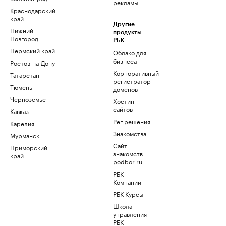
рекламы
Краснодарский
край
Другие
Нижний
продукты
Новгород
РБК
Пермский край
Облако для
бизнеса
Ростов-на-Дону
Корпоративный
Татарстан
регистратор
Тюмень
доменов
Черноземье
Хостинг
сайтов
Кавказ
Рег.решения
Карелия
Знакомства
Мурманск
Сайт
Приморский
знакомств
край
podbor.ru
РБК
Компании
РБК Курсы
Школа
управления
РБК