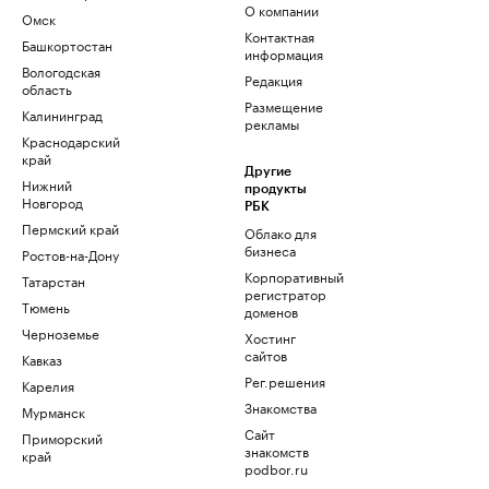
О компании
Омск
Контактная
Башкортостан
информация
Вологодская
Редакция
область
Размещение
Калининград
рекламы
Краснодарский
край
Другие
Нижний
продукты
Новгород
РБК
Пермский край
Облако для
бизнеса
Ростов-на-Дону
Корпоративный
Татарстан
регистратор
Тюмень
доменов
Черноземье
Хостинг
сайтов
Кавказ
Рег.решения
Карелия
Знакомства
Мурманск
Сайт
Приморский
знакомств
край
podbor.ru