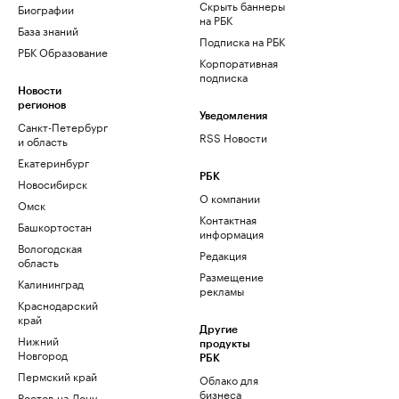
Скрыть баннеры
Биографии
на РБК
База знаний
Подписка на РБК
РБК Образование
Корпоративная
подписка
Новости
регионов
Уведомления
Санкт-Петербург
RSS Новости
и область
Екатеринбург
РБК
Новосибирск
О компании
Омск
Контактная
Башкортостан
информация
Вологодская
Редакция
область
Размещение
Калининград
рекламы
Краснодарский
край
Другие
Нижний
продукты
Новгород
РБК
Пермский край
Облако для
бизнеса
Ростов-на-Дону