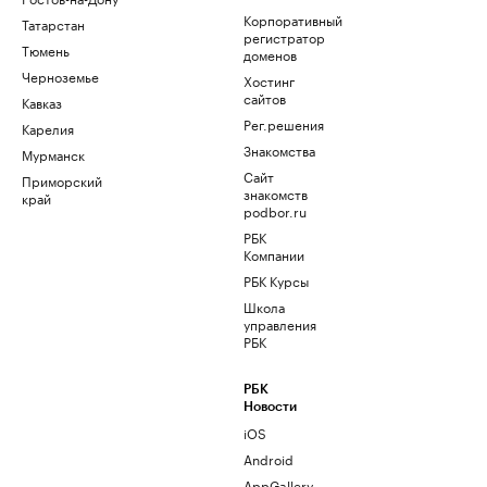
Корпоративный
Татарстан
регистратор
Тюмень
доменов
Черноземье
Хостинг
сайтов
Кавказ
Рег.решения
Карелия
Знакомства
Мурманск
Сайт
Приморский
знакомств
край
podbor.ru
РБК
Компании
РБК Курсы
Школа
управления
РБК
РБК
Новости
iOS
Android
AppGallery