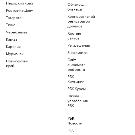
Пермский край
Облако для
бизнеса
Ростов-на-Дону
Корпоративный
Татарстан
регистратор
Тюмень
доменов
Черноземье
Хостинг
сайтов
Кавказ
Рег.решения
Карелия
Знакомства
Мурманск
Сайт
Приморский
знакомств
край
podbor.ru
РБК
Компании
РБК Курсы
Школа
управления
РБК
РБК
Новости
iOS