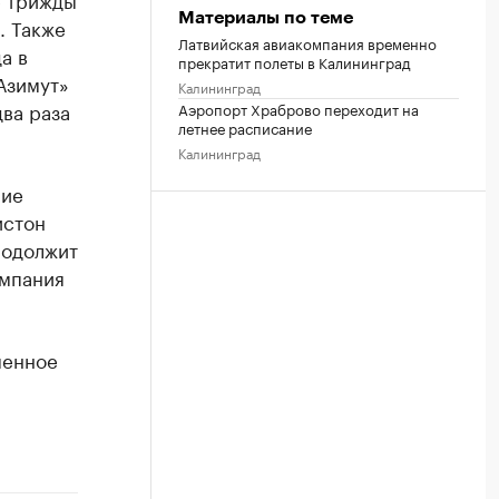
Материалы по теме
. Также
Латвийская авиакомпания временно
а в
прекратит полеты в Калининград
Азимут»
Калининград
два раза
Аэропорт Храброво переходит на
летнее расписание
Калининград
ние
истон
родолжит
омпания
менное