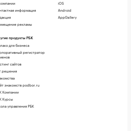
компании
iOS
нтактная информация
Android
дакция
AppGallery
змещение рекламы
угие продукты РБК
лако для бизнеса
рпоративный регистратор
менов
стинг сайтов
г.решения
акомства
йт знакомств podbor.ru
К Компании
К Курсы
ола управления РБК