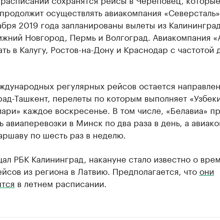
 продолжит осуществлять авиакомпания «Северсталь»
абря 2019 года запланированы вылеты из Калининград
ижний Новгород, Пермь и Волгоград. Авиакомпания «
ать в Калугу, Ростов-на-Дону и Краснодар с частотой 
ждународных регулярных рейсов остается направле
рад-Ташкент, перелеты по которым выполняет «Узбек
ари» каждое воскресенье. В том числе, «Белавиа» п
 авиаперевозки в Минск по два раза в день, а авиак
аршаву по шесть раз в неделю.
ал РБК Калининград, накануне стало известно о вре
йсов из региона в Латвию. Предполагается, что
они
ятся
в летнем расписании.