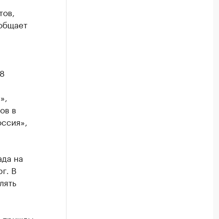
тов,
ообщает
18
»,
ов в
оссия»,
ада на
г. В
лять
е трижды