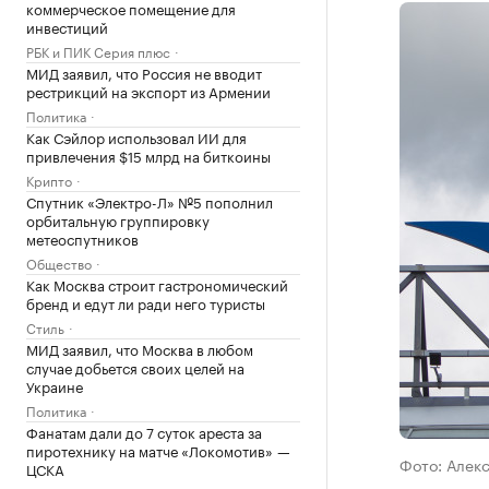
коммерческое помещение для
инвестиций
РБК и ПИК Серия плюс
МИД заявил, что Россия не вводит
рестрикций на экспорт из Армении
Политика
Как Сэйлор использовал ИИ для
привлечения $15 млрд на биткоины
Крипто
Спутник «Электро-Л» №5 пополнил
орбитальную группировку
метеоспутников
Общество
Как Москва строит гастрономический
бренд и едут ли ради него туристы
Стиль
МИД заявил, что Москва в любом
случае добьется своих целей на
Украине
Политика
Фанатам дали до 7 суток ареста за
пиротехнику на матче «Локомотив» —
Фото: Алек
ЦСКА