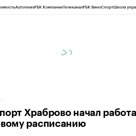
жимость
Autonews
РБК Компании
Телеканал
РБК Вино
Спорт
Школа упра
ипто
РБК Бизнес-среда
Дискуссионный клуб
Исследования
Кредитные 
рагентов
Политика
Экономика
Бизнес
Технологии и медиа
Финансы
Рын
д
порт Храброво начал работа
овому расписанию