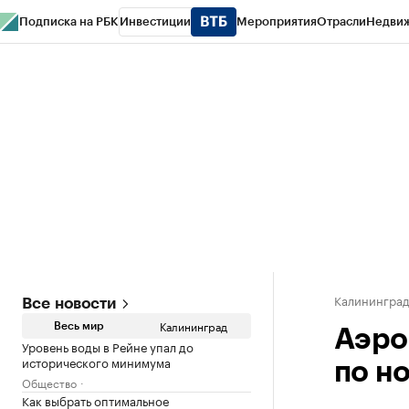
Подписка на РБК
Инвестиции
Мероприятия
Отрасли
Недви
РБК Life
Тренды
Визионеры
Национальные проекты
Город
Стиль
Кр
Спецпроекты СПб
Конференции СПб
Спецпроекты
Проверка конт
Калинингра
Все новости
Калининград
Весь мир
Аэро
Уровень воды в Рейне упал до
исторического минимума
по н
Общество
Как выбрать оптимальное