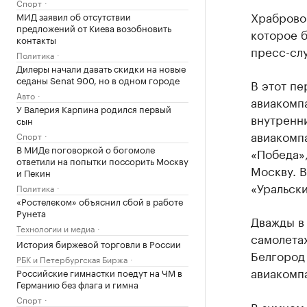
Спорт
Храброво
МИД заявил об отсутствии
предложений от Киева возобновить
которое б
контакты
пресс-сл
Политика
Дилеры начали давать скидки на новые
седаны Senat 900, но в одном городе
В этот пе
Авто
авиакомпа
У Валерия Карпина родился первый
внутренн
сын
авиакомпа
Спорт
В МИДе поговоркой о богомоле
«Победа»,
ответили на попытки поссорить Москву
Москву. В
и Пекин
«Уральски
Политика
«Ростелеком» объяснил сбой в работе
Рунета
Дважды в 
Технологии и медиа
самолетах
История биржевой торговли в России
Белгород 
РБК и Петербургская Биржа
авиакомп
Российские гимнастки поедут на ЧМ в
Германию без флага и гимна
Спорт
В зимнем