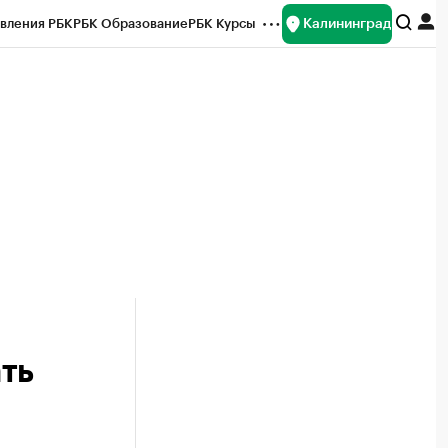
Калининград
вления РБК
РБК Образование
РБК Курсы
рейтинги
Франшизы
Газета
ок наличной валюты
ть