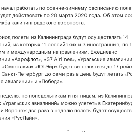
 начал работать по осенне-зимнему расписанию поле
удет действовать по 28 марта 2020 года. Об этом с
ужба калининградского аэропорта.
риод полеты из Калининграда будут осуществлять 14
ний, из которых 11 российских и 3 иностранные, по 
им и международным направлениям. Ежедневно
нии «Аэрофлот», «S7 Airlines», «Уральские авиалинии
 «Смартавиа» «ЮТЭйр» будет выполняться до 17 рейс
 Санкт-Петербург до семи раз в день будут летать «Р
е авиалинии» и «Победа».
неделю, по понедельникам и пятницам, из Калинингр
 «Уральских авиалиний» можно улететь в Екатеринбур
и Воронеж два раза в неделю полеты будет осуществ
ания «РусЛайн».
 расписании сохранятся рейсы в Череповец, которы