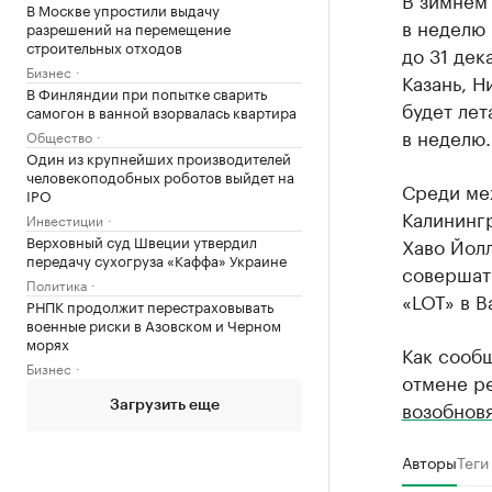
В Москве упростили выдачу
в неделю
разрешений на перемещение
строительных отходов
до 31 дек
Бизнес
Казань, Н
В Финляндии при попытке сварить
будет лет
самогон в ванной взорвалась квартира
в неделю.
Общество
Один из крупнейших производителей
человекоподобных роботов выйдет на
Среди ме
IPO
Калининг
Инвестиции
Верховный суд Швеции утвердил
Хаво Йолл
передачу сухогруза «Каффа» Украине
совершать
Политика
«LOT» в В
РНПК продолжит перестраховывать
военные риски в Азовском и Черном
морях
Как сообщ
Бизнес
отмене ре
возобнов
Загрузить еще
Авторы
Теги