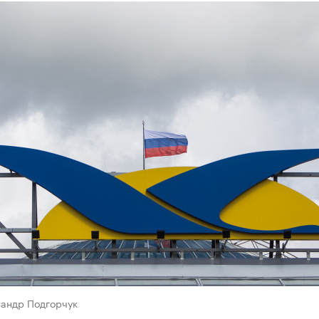
сандр Подгорчук