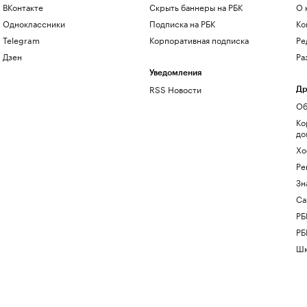
ВКонтакте
Скрыть баннеры на РБК
О 
Одноклассники
Подписка на РБК
Ко
Telegram
Корпоративная подписка
Ре
Дзен
Ра
Уведомления
RSS Новости
Др
Об
Ко
до
Хо
Ре
Зн
Са
РБ
РБ
Шк