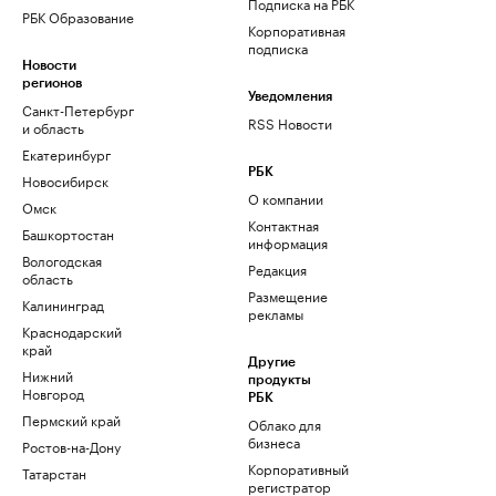
Подписка на РБК
РБК Образование
Корпоративная
подписка
Новости
регионов
Уведомления
Санкт-Петербург
RSS Новости
и область
Екатеринбург
РБК
Новосибирск
О компании
Омск
Контактная
Башкортостан
информация
Вологодская
Редакция
область
Размещение
Калининград
рекламы
Краснодарский
край
Другие
Нижний
продукты
Новгород
РБК
Пермский край
Облако для
бизнеса
Ростов-на-Дону
Корпоративный
Татарстан
регистратор