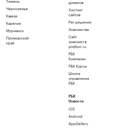
Тюмень
доменов
Черноземье
Хостинг
сайтов
Кавказ
Рег.решения
Карелия
Знакомства
Мурманск
Сайт
Приморский
знакомств
край
podbor.ru
РБК
Компании
РБК Курсы
Школа
управления
РБК
РБК
Новости
iOS
Android
AppGallery