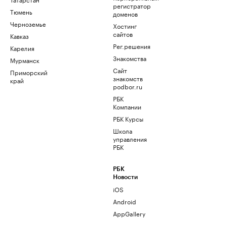
регистратор
Тюмень
доменов
Черноземье
Хостинг
сайтов
Кавказ
Рег.решения
Карелия
Знакомства
Мурманск
Сайт
Приморский
знакомств
край
podbor.ru
РБК
Компании
РБК Курсы
Школа
управления
РБК
РБК
Новости
iOS
Android
AppGallery