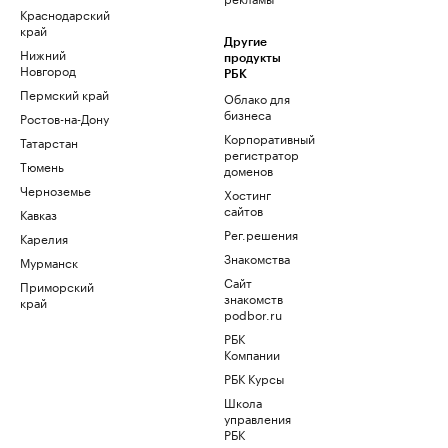
Краснодарский
край
Другие
Нижний
продукты
Новгород
РБК
Пермский край
Облако для
бизнеса
Ростов-на-Дону
Корпоративный
Татарстан
регистратор
Тюмень
доменов
Черноземье
Хостинг
сайтов
Кавказ
Рег.решения
Карелия
Знакомства
Мурманск
Сайт
Приморский
знакомств
край
podbor.ru
РБК
Компании
РБК Курсы
Школа
управления
РБК