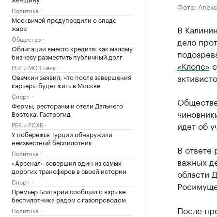
Фото: Алек
Политика
Москвичей предупредили о спаде
жары
В Калини
Общество
дело про
Облигации вместо кредита: как малому
подозрев
бизнесу разместить публичный долг
«Клопс»
с
РБК и МСП Банк
активисто
Овечкин заявил, что после завершения
карьеры будет жить в Москве
Спорт
Обществен
Фермы, рестораны и отели Дальнего
чиновник
Востока. Гастрогид
идет об у
РБК и РСХБ
У побережья Турции обнаружили
неизвестный беспилотник
В ответе 
Политика
важных д
«Арсенал» совершил один из самых
дорогих трансферов в своей истории
области Д
Спорт
Росимуще
Премьер Болгарии сообщил о взрыве
беспилотника рядом с газопроводом
После про
Политика