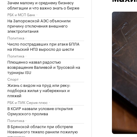
Зачем малому и среднему бизнесу
облигации и что важно знать о бирже
РБК и МСП Банк
На Запорожской АЭС объяснили
причину отключения внешнего
электропитания
Политика
Число пострадавших при атаке БПЛА
на Ильский НПЗ выросло до шести
Политика
Плющенко назвал радостью
возвращение Валиевой и Трусовой на
турниры ISU
Спорт
Жизнь с видом на пруд или реку:
подборка жилья у набережных и
пляжей
РБК и ПИК Серия плюс
В КСИР назвали условие открытия
Ормузского пролива
Политика
В Брянской области при обстреле
Новенького тяжело ранили пожилую
женщину