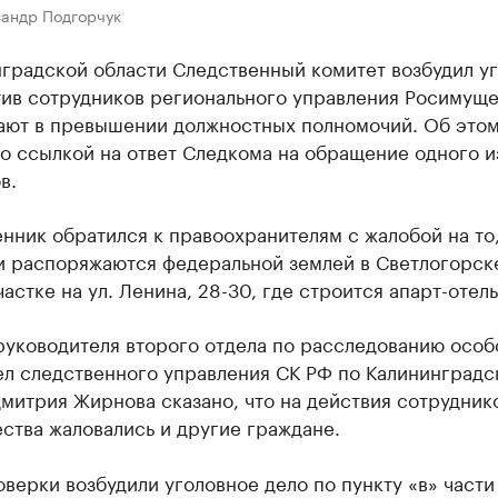
сандр Подгорчук
нградской области Следственный комитет возбудил у
тив сотрудников регионального управления Росимуще
ают в превышении должностных полномочий. Об это
о ссылкой на ответ Следкома на обращение одного и
в.
ник обратился к правоохранителям с жалобой на то,
и распоряжаются федеральной землей в Светлогорске
частке на ул. Ленина, 28-30, где строится апарт-отель
руководителя второго отдела по расследованию особ
ел следственного управления СК РФ по Калининградс
митрия Жирнова сказано, что на действия сотрудник
ства жаловались и другие граждане.
верки возбудили уголовное дело по пункту «в» части 