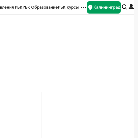
Калининград
вления РБК
РБК Образование
РБК Курсы
рейтинги
Франшизы
Газета
ок наличной валюты