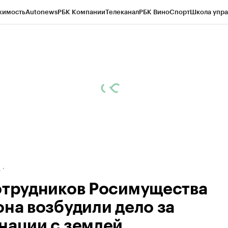
жимость
Autonews
РБК Компании
Телеканал
РБК Вино
Спорт
Школа упра
ипто
РБК Бизнес-среда
Дискуссионный клуб
Исследования
Кредитные 
рагентов
Политика
Экономика
Бизнес
Технологии и медиа
Финансы
Рын
д
отрудников Росимущества
она возбудили дело за
нации с землей