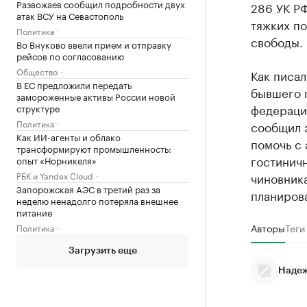
Развожаев сообщил подробности двух
286 УК Р
атак ВСУ на Севастополь
тяжких по
Политика
свободы.
Во Внуково ввели прием и отправку
рейсов по согласованию
Общество
Как писал
В ЕС предложили передать
бывшего п
замороженные активы России новой
федерации
структуре
Политика
сообщил 
Как ИИ-агенты и облако
помочь с 
трансформируют промышленность:
гостиничн
опыт «Норникеля»
РБК и Yandex Cloud
чиновника
Запорожская АЭС в третий раз за
планирова
неделю ненадолго потеряла внешнее
питание
Авторы
Теги
Политика
Загрузить еще
Надеж