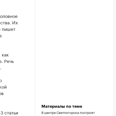
головное
ства. Их
м пишет
з
 как
. Речь
.
о
кой
ов
Материалы по теме
3 статьи
В центре Светлогорска построят