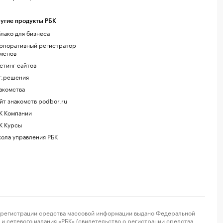
угие продукты РБК
лако для бизнеса
рпоративный регистратор
менов
стинг сайтов
г.решения
акомства
йт знакомств podbor.ru
К Компании
К Курсы
ола управления РБК
регистрации средства массовой информации выдано Федеральной
и сетевого издания «РБК» (свидетельство о регистрации средства