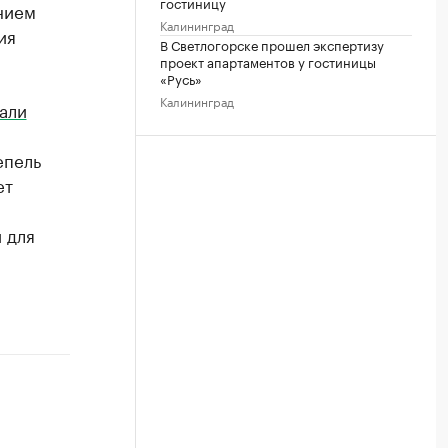
гостиницу
нием
Калининград
ия
В Светлогорске прошел экспертизу
проект апартаментов у гостиницы
«Русь»
Калининград
али
епель
ет
 для