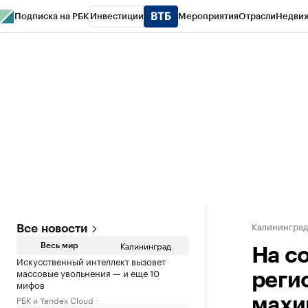
Подписка на РБК
Инвестиции
Мероприятия
Отрасли
Недви
РБК Life
Тренды
Визионеры
Национальные проекты
Город
Стиль
Кр
Спецпроекты СПб
Конференции СПб
Спецпроекты
Проверка конт
Калинингра
Все новости
Калининград
Весь мир
На с
Искусственный интеллект вызовет
массовые увольнения — и еще 10
реги
мифов
РБК и Yandex Cloud
махи