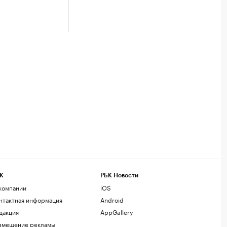
К
РБК Новости
компании
iOS
нтактная информация
Android
дакция
AppGallery
змещение рекламы