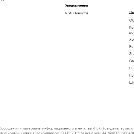
Уведомления
RSS Новости
Др
Об
Ко
до
Хо
Ре
Зн
Са
РБ
РБ
Шк
ения и материалы информационного агентства «РБК» (свидетельство о 
овых коммуникаций (Роскомнадзор) 09.12.2015 за номером ИА №ФС77-63848) 