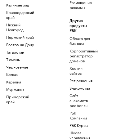
Размещение
Калининград
рекламы
Краснодарский
край
Другие
Нижний
продукты
Новгород
РБК
Пермский край
Облако для
бизнеса
Ростов-на-Дону
Корпоративный
Татарстан
регистратор
Тюмень
доменов
Черноземье
Хостинг
сайтов
Кавказ
Рег.решения
Карелия
Знакомства
Мурманск
Сайт
Приморский
знакомств
край
podbor.ru
РБК
Компании
РБК Курсы
Школа
управления