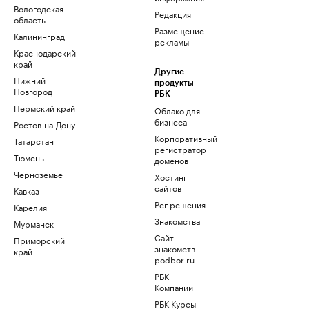
Вологодская
Редакция
область
Размещение
Калининград
рекламы
Краснодарский
край
Другие
Нижний
продукты
Новгород
РБК
Пермский край
Облако для
бизнеса
Ростов-на-Дону
Корпоративный
Татарстан
регистратор
Тюмень
доменов
Черноземье
Хостинг
сайтов
Кавказ
Рег.решения
Карелия
Знакомства
Мурманск
Сайт
Приморский
знакомств
край
podbor.ru
РБК
Компании
РБК Курсы