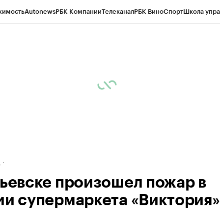
жимость
Autonews
РБК Компании
Телеканал
РБК Вино
Спорт
Школа упра
ипто
РБК Бизнес-среда
Дискуссионный клуб
Исследования
Кредитные 
рагентов
Политика
Экономика
Бизнес
Технологии и медиа
Финансы
Рын
д
рьевске произошел пожар в
ии супермаркета «Виктория»