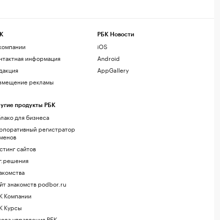
К
РБК Новости
компании
iOS
нтактная информация
Android
дакция
AppGallery
змещение рекламы
угие продукты РБК
лако для бизнеса
рпоративный регистратор
менов
стинг сайтов
г.решения
акомства
йт знакомств podbor.ru
К Компании
К Курсы
ола управления РБК