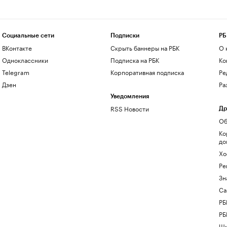
Социальные сети
Подписки
РБ
ВКонтакте
Скрыть баннеры на РБК
О 
Одноклассники
Подписка на РБК
Ко
Telegram
Корпоративная подписка
Ре
Дзен
Ра
Уведомления
RSS Новости
Др
Об
Ко
до
Хо
Ре
Зн
Са
РБ
РБ
Шк