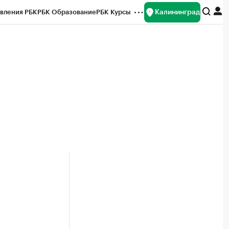
Калининград
вления РБК
РБК Образование
РБК Курсы
рейтинги
Франшизы
Газета
ок наличной валюты