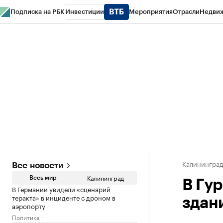
Подписка на РБК
Инвестиции
Мероприятия
Отрасли
Недви
РБК Life
Тренды
Визионеры
Национальные проекты
Город
Стиль
Кр
Спецпроекты СПб
Конференции СПб
Спецпроекты
Проверка конт
Калинингра
Все новости
Калининград
Весь мир
В Гу
В Германии увидели «сценарий
теракта» в инциденте с дроном в
здан
аэропорту
Политика