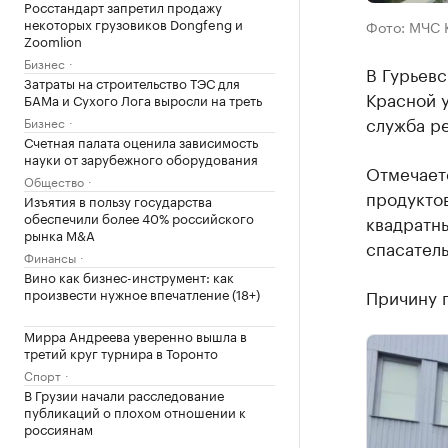
Росстандарт запретил продажу
некоторых грузовиков Dongfeng и
Фото: МЧС 
Zoomlion
Бизнес
В Гурьевс
Затраты на строительство ТЭС для
Красной у
БАМа и Сухого Лога выросли на треть
служба р
Бизнес
Счетная палата оценила зависимость
науки от зарубежного оборудования
Отмечаетс
Общество
продуктов
Изъятия в пользу государства
обеспечили более 40% российского
квадратны
рынка M&A
спасатель
Финансы
Вино как бизнес-инструмент: как
произвести нужное впечатление (18+)
Причину 
Мирра Андреева уверенно вышла в
третий круг турнира в Торонто
Спорт
В Грузии начали расследование
публикаций о плохом отношении к
россиянам