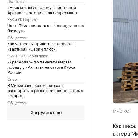
Политика
«Ноев ковчег»: почему в восточной
Арктике эволюция шла непрерывно
РБК и УК Первая
Часть Тбилиси осталась без воды после
блэкаута
Общество
Как устроены приватные террасы в
квартирах «Серии плюс»
РБК и ПИК Серия плюс
«Краснодар» по пенальти вырвал
победу у «Ахмата» на старте Кубка
России
Спорт
В Минздраве рекомендовали
расширить перечень жизненно важных
лекарств
Общество
МЧС КО
Загрузить еще
Как писал
актера Мю