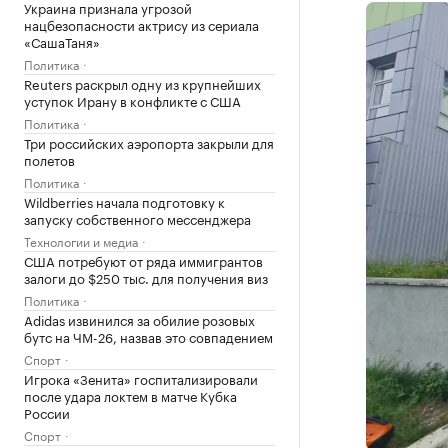
Украина признала угрозой
нацбезопасности актрису из сериала
«СашаТаня»
Политика
Reuters раскрыл одну из крупнейших
уступок Ирану в конфликте с США
Политика
Три российских аэропорта закрыли для
полетов
Политика
Wildberries начала подготовку к
запуску собственного мессенджера
Технологии и медиа
США потребуют от ряда иммигрантов
залоги до $250 тыс. для получения виз
Политика
Adidas извинился за обилие розовых
бутс на ЧМ-26, назвав это совпадением
Спорт
Игрока «Зенита» госпитализировали
после удара локтем в матче Кубка
России
Спорт