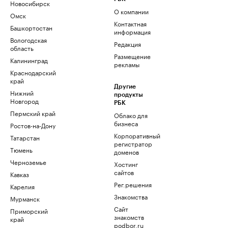
Новосибирск
О компании
Омск
Контактная
Башкортостан
информация
Вологодская
Редакция
область
Размещение
Калининград
рекламы
Краснодарский
край
Другие
Нижний
продукты
Новгород
РБК
Пермский край
Облако для
бизнеса
Ростов-на-Дону
Корпоративный
Татарстан
регистратор
Тюмень
доменов
Черноземье
Хостинг
сайтов
Кавказ
Рег.решения
Карелия
Знакомства
Мурманск
Сайт
Приморский
знакомств
край
podbor.ru