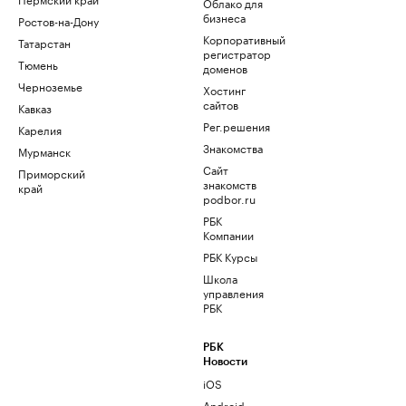
Облако для
бизнеса
Ростов-на-Дону
Корпоративный
Татарстан
регистратор
Тюмень
доменов
Черноземье
Хостинг
сайтов
Кавказ
Рег.решения
Карелия
Знакомства
Мурманск
Сайт
Приморский
знакомств
край
podbor.ru
РБК
Компании
РБК Курсы
Школа
управления
РБК
РБК
Новости
iOS
Android