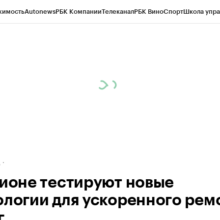
жимость
Autonews
РБК Компании
Телеканал
РБК Вино
Спорт
Школа упра
ипто
РБК Бизнес-среда
Дискуссионный клуб
Исследования
Кредитные 
рагентов
Политика
Экономика
Бизнес
Технологии и медиа
Финансы
Рын
д
гионе тестируют новые
ологии для ускоренного рем
г