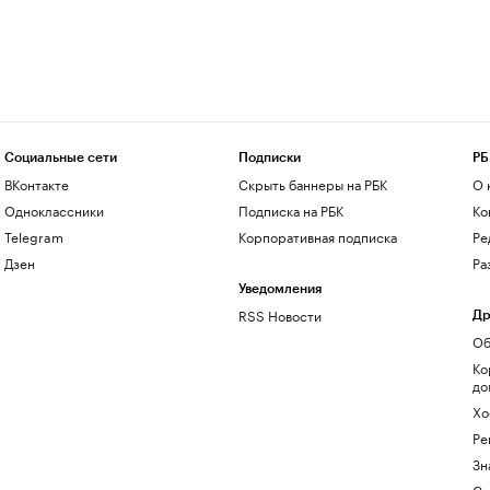
Социальные сети
Подписки
РБ
ВКонтакте
Скрыть баннеры на РБК
О 
Одноклассники
Подписка на РБК
Ко
Telegram
Корпоративная подписка
Ре
Дзен
Ра
Уведомления
RSS Новости
Др
Об
Ко
до
Хо
Ре
Зн
Са