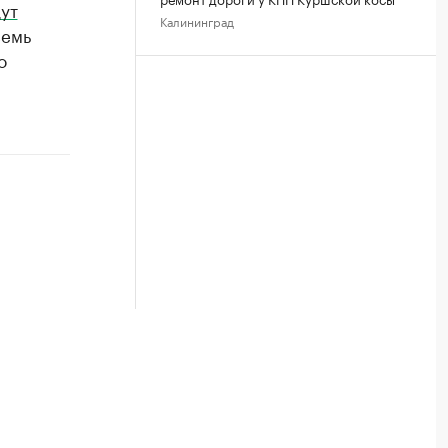
ут
Калининград
семь
о