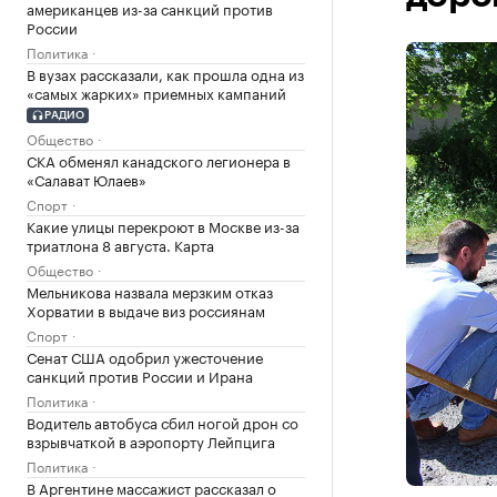
американцев из-за санкций против
России
Политика
В вузах рассказали, как прошла одна из
«самых жарких» приемных кампаний
РАДИО
Общество
СКА обменял канадского легионера в
«Салават Юлаев»
Спорт
Какие улицы перекроют в Москве из-за
триатлона 8 августа. Карта
Общество
Мельникова назвала мерзким отказ
Хорватии в выдаче виз россиянам
Спорт
Сенат США одобрил ужесточение
санкций против России и Ирана
Политика
Водитель автобуса сбил ногой дрон со
взрывчаткой в аэропорту Лейпцига
Политика
В Аргентине массажист рассказал о