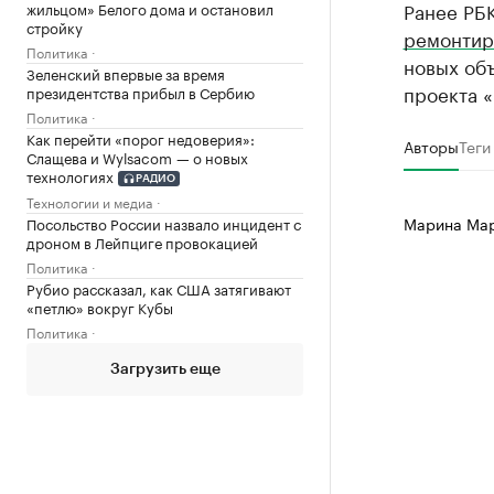
Ранее РБК
жильцом» Белого дома и остановил
стройку
ремонтир
Политика
новых объ
Зеленский впервые за время
проекта 
президентства прибыл в Сербию
Политика
Как перейти «порог недоверия»:
Авторы
Теги
Слащева и Wylsacom — о новых
технологиях
РАДИО
Технологии и медиа
Марина Ма
Посольство России назвало инцидент с
дроном в Лейпциге провокацией
Политика
Рубио рассказал, как США затягивают
«петлю» вокруг Кубы
Политика
Загрузить еще