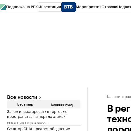
Подписка на РБК
Инвестиции
Мероприятия
Отрасли
Недви
РБК Life
Тренды
Визионеры
Национальные проекты
Город
Стиль
Кр
Спецпроекты СПб
Конференции СПб
Спецпроекты
Проверка конт
Калинингра
Все новости
Калининград
Весь мир
В ре
Зачем инвестировать в торговые
пространства на первых этажах
техн
РБК и ПИК Серия плюс
Сенатор США предрек обеднение
доро