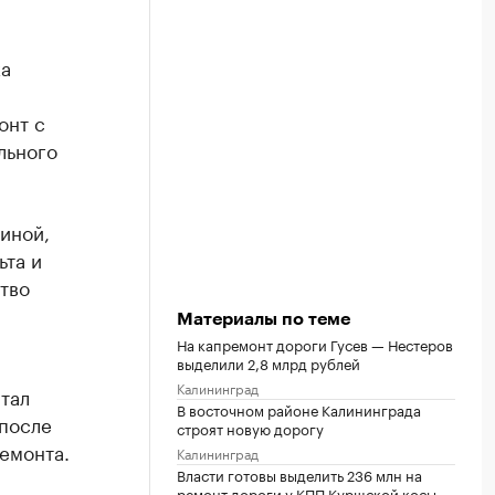
ка
онт с
льного
иной,
ьта и
тво
Материалы по теме
На капремонт дороги Гусев — Нестеров
выделили 2,8 млрд рублей
Калининград
тал
В восточном районе Калининграда
 после
строят новую дорогу
емонта.
Калининград
Власти готовы выделить 236 млн на
ремонт дороги у КПП Куршской косы