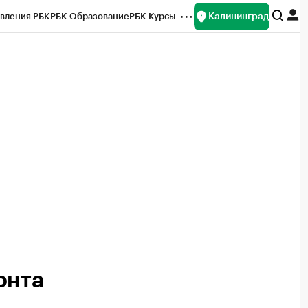
Калининград
вления РБК
РБК Образование
РБК Курсы
рейтинги
Франшизы
Газета
ок наличной валюты
онта