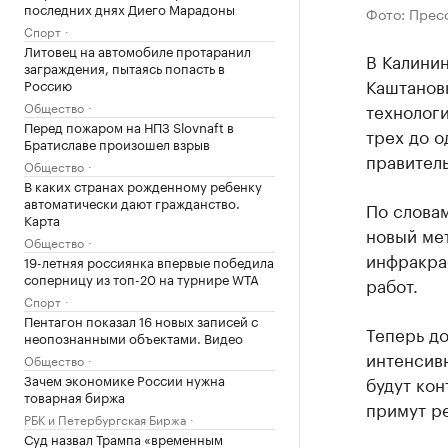
последних днях Диего Марадоны
Фото: Прес
Спорт
Литовец на автомобиле протаранил
В Калинин
заграждения, пытаясь попасть в
Каштанов
Россию
Общество
технолог
Перед пожаром на НПЗ Slovnaft в
трех до о
Братиславе произошел взрыв
правитель
Общество
В каких странах рожденному ребенку
автоматически дают гражданство.
По слова
Карта
новый мет
Общество
инфракра
19-летняя россиянка впервые победила
соперницу из топ-20 на турнире WTA
работ.
Спорт
Пентагон показал 16 новых записей с
Теперь д
неопознанными объектами. Видео
интенсив
Общество
Зачем экономике России нужна
будут кон
товарная биржа
примут р
РБК и Петербургская Биржа
Суд назвал Трампа «временным