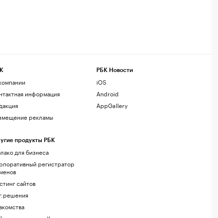
К
РБК Новости
компании
iOS
нтактная информация
Android
дакция
AppGallery
змещение рекламы
угие продукты РБК
лако для бизнеса
рпоративный регистратор
менов
стинг сайтов
г.решения
акомства
йт знакомств podbor.ru