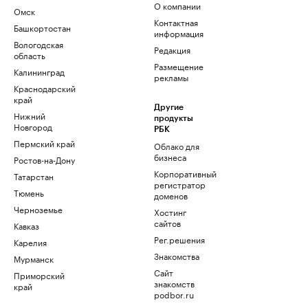
О компании
Омск
Контактная
Башкортостан
информация
Вологодская
Редакция
область
Размещение
Калининград
рекламы
Краснодарский
край
Другие
Нижний
продукты
Новгород
РБК
Пермский край
Облако для
бизнеса
Ростов-на-Дону
Корпоративный
Татарстан
регистратор
Тюмень
доменов
Черноземье
Хостинг
сайтов
Кавказ
Рег.решения
Карелия
Знакомства
Мурманск
Сайт
Приморский
знакомств
край
podbor.ru