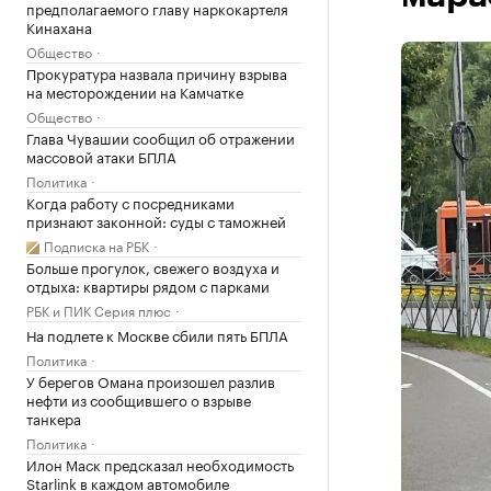
предполагаемого главу наркокартеля
Кинахана
Общество
Прокуратура назвала причину взрыва
на месторождении на Камчатке
Общество
Глава Чувашии сообщил об отражении
массовой атаки БПЛА
Политика
Когда работу с посредниками
признают законной: суды с таможней
Подписка на РБК
Больше прогулок, свежего воздуха и
отдыха: квартиры рядом с парками
РБК и ПИК Серия плюс
На подлете к Москве сбили пять БПЛА
Политика
У берегов Омана произошел разлив
нефти из сообщившего о взрыве
танкера
Политика
Илон Маск предсказал необходимость
Starlink в каждом автомобиле