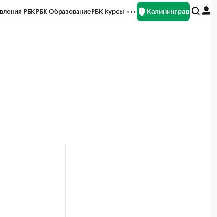
Калининград
вления РБК
РБК Образование
РБК Курсы
рейтинги
Франшизы
Газета
ок наличной валюты