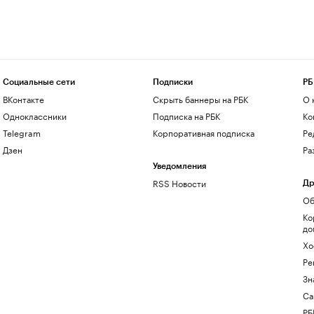
Социальные сети
Подписки
РБ
ВКонтакте
Скрыть баннеры на РБК
О 
Одноклассники
Подписка на РБК
Ко
Telegram
Корпоративная подписка
Ре
Дзен
Ра
Уведомления
RSS Новости
Др
Об
Ко
до
Хо
Ре
Зн
Са
РБ