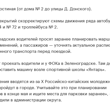
остиная (от дома № 2 до улицы Д. Донского).
рекрытий скорректируют схемы движения ряда автоб
 и № 72 и троллейбуса № 2.
радских водителей просят заранее планировать марш
менений, а пассажиров — уточнять актуальное распи
нного транспорта перед поездкой.
 проехать водители и у ФОКа в Зеленоградске. Там д
оставить машину возле спортивной школы «Янтарь».
ния вводятся из-за X Российско-китайских молодежн
ройдут в городе. Учитывайте это при планировании
 в конце мая и ищите места для парковки заранее»,
дили в администрации округа.