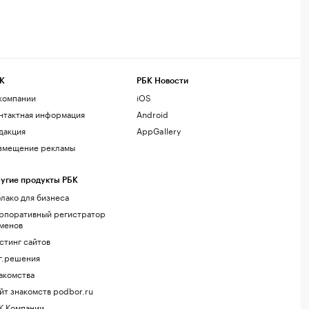
К
РБК Новости
компании
iOS
нтактная информация
Android
дакция
AppGallery
змещение рекламы
угие продукты РБК
лако для бизнеса
рпоративный регистратор
менов
стинг сайтов
г.решения
акомства
йт знакомств podbor.ru
К Компании