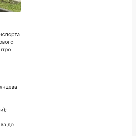
нспорта
ового
нтре
янцева
и);
ва до