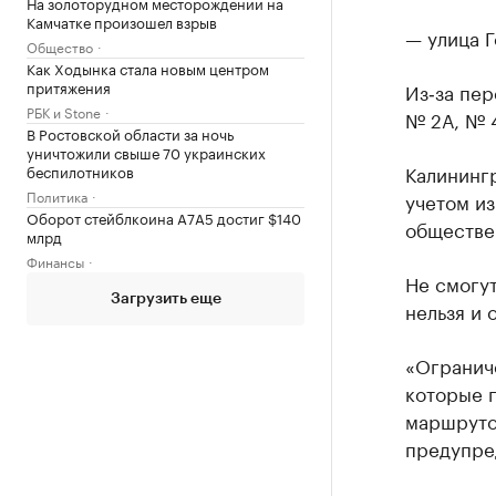
На золоторудном месторождении на
Камчатке произошел взрыв
— улица Г
Общество
Как Ходынка стала новым центром
притяжения
Из‑за пе
РБК и Stone
№ 2А, № 4
В Ростовской области за ночь
уничтожили свыше 70 украинских
Калининг
беспилотников
Политика
учетом из
Оборот стейблкоина А7А5 достиг $140
обществе
млрд
Финансы
Не смогут
Загрузить еще
нельзя и 
«Ограниче
которые п
маршрутов
предупре