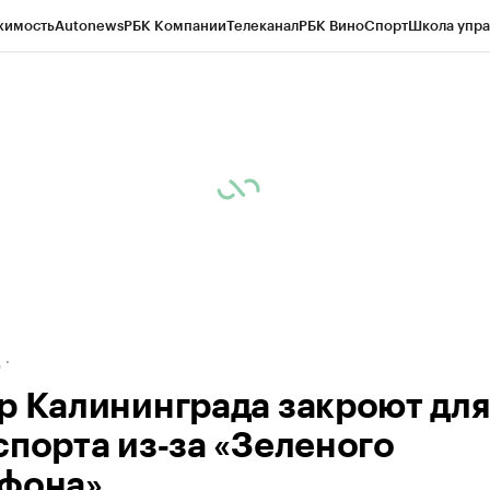
жимость
Autonews
РБК Компании
Телеканал
РБК Вино
Спорт
Школа упра
ипто
РБК Бизнес-среда
Дискуссионный клуб
Исследования
Кредитные 
рагентов
Политика
Экономика
Бизнес
Технологии и медиа
Финансы
Рын
д
р Калининграда закроют для
спорта из‑за «Зеленого
фона»