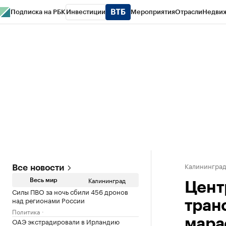
Подписка на РБК
Инвестиции
Мероприятия
Отрасли
Недви
РБК Life
Тренды
Визионеры
Национальные проекты
Город
Стиль
Кр
Спецпроекты СПб
Конференции СПб
Спецпроекты
Проверка конт
Калинингра
Все новости
Калининград
Весь мир
Цент
Силы ПВО за ночь сбили 456 дронов
над регионами России
тран
Политика
ОАЭ экстрадировали в Ирландию
мара