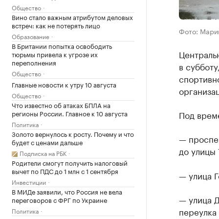
Общество
Вино стало важным атрибутом деловых
встреч: как не потерять лицо
Фото: Мари
Образование
В Британии попытка освободить
Централь
тюрьмы привела к угрозе их
переполнения
в субботу
Общество
спортивн
Главные новости к утру 10 августа
организа
Общество
Что известно об атаках БПЛА на
регионы России. Главное к 10 августа
Под врем
Политика
Золото вернулось к росту. Почему и что
— проспе
будет с ценами дальше
до улицы 
Подписка на РБК
Родители смогут получить налоговый
вычет по ПДС до 1 млн с 1 сентября
— улица 
Инвестиции
В МИДе заявили, что Россия не вела
— улица Д
переговоров с ФРГ по Украине
переулка 
Политика