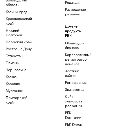
Редакция
область
Размещение
Калининград
рекламы
Краснодарский
край
Другие
Нижний
продукты
Новгород
РБК
Пермский край
Облако для
бизнеса
Ростов-на-Дону
Корпоративный
Татарстан
регистратор
Тюмень
доменов
Черноземье
Хостинг
сайтов
Кавказ
Рег.решения
Карелия
Знакомства
Мурманск
Сайт
Приморский
знакомств
край
podbor.ru
РБК
Компании
РБК Курсы