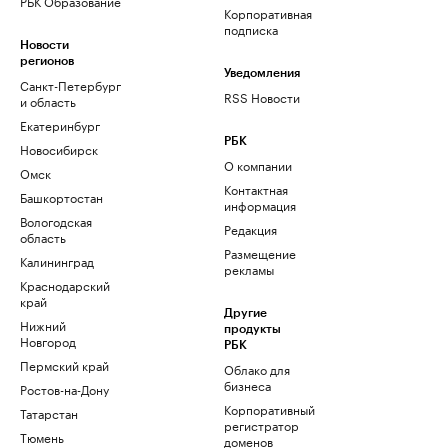
РБК Образование
Корпоративная
подписка
Новости
регионов
Уведомления
Санкт-Петербург
RSS Новости
и область
Екатеринбург
РБК
Новосибирск
О компании
Омск
Контактная
Башкортостан
информация
Вологодская
Редакция
область
Размещение
Калининград
рекламы
Краснодарский
край
Другие
Нижний
продукты
Новгород
РБК
Пермский край
Облако для
бизнеса
Ростов-на-Дону
Корпоративный
Татарстан
регистратор
Тюмень
доменов