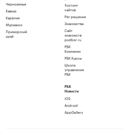
Черноземье
Хостинг
сайтов
Кавказ
Рег.решения
Карелия
Знакомства
Мурманск
Сайт
Приморский
знакомств
край
podbor.ru
РБК
Компании
РБК Курсы
Школа
управления
РБК
РБК
Новости
iOS
Android
AppGallery