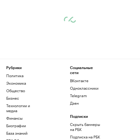
Рубрики
Социальные
сети
Политика
ВКонтакте
Экономика
Одноклассники
Общество
Telegram
Бизнес
Дзен
Технологии и
медиа
Финансы
Подписки
Скрыть баннеры
Биографии
на РБК
База знаний
Подписка на РБК