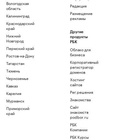
Вологодская
Редакция
область
Размещение
Калининград
рекламы
Краснодарский
край
Другие
Нижний
продукты
Новгород
РБК
Пермский край
Облако для
бизнеса
Ростов-на-Дону
Корпоративный
Татарстан
регистратор
Тюмень
доменов
Черноземье
Хостинг
сайтов
Кавказ
Рег.решения
Карелия
Знакомства
Мурманск
Сайт
Приморский
знакомств
край
podbor.ru
РБК
Компании
РБК Курсы