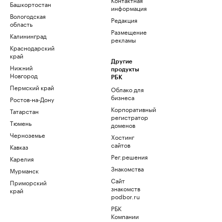
Башкортостан
информация
Вологодская
Редакция
область
Размещение
Калининград
рекламы
Краснодарский
край
Другие
Нижний
продукты
Новгород
РБК
Пермский край
Облако для
бизнеса
Ростов-на-Дону
Корпоративный
Татарстан
регистратор
Тюмень
доменов
Черноземье
Хостинг
сайтов
Кавказ
Рег.решения
Карелия
Знакомства
Мурманск
Сайт
Приморский
знакомств
край
podbor.ru
РБК
Компании