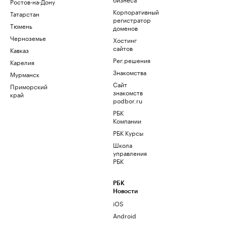
Ростов-на-Дону
Корпоративный
Татарстан
регистратор
Тюмень
доменов
Черноземье
Хостинг
сайтов
Кавказ
Рег.решения
Карелия
Знакомства
Мурманск
Сайт
Приморский
знакомств
край
podbor.ru
РБК
Компании
РБК Курсы
Школа
управления
РБК
РБК
Новости
iOS
Android