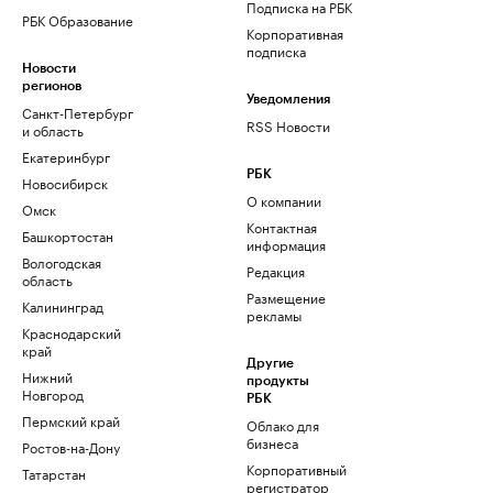
Подписка на РБК
РБК Образование
Корпоративная
подписка
Новости
регионов
Уведомления
Санкт-Петербург
RSS Новости
и область
Екатеринбург
РБК
Новосибирск
О компании
Омск
Контактная
Башкортостан
информация
Вологодская
Редакция
область
Размещение
Калининград
рекламы
Краснодарский
край
Другие
Нижний
продукты
Новгород
РБК
Пермский край
Облако для
бизнеса
Ростов-на-Дону
Корпоративный
Татарстан
регистратор