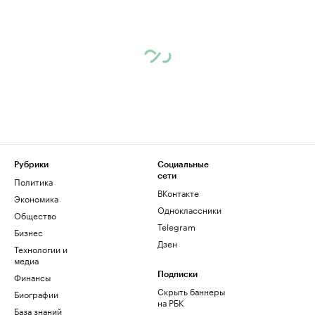
Рубрики
Социальные
сети
Политика
ВКонтакте
Экономика
Одноклассники
Общество
Telegram
Бизнес
Дзен
Технологии и
медиа
Финансы
Подписки
Скрыть баннеры
Биографии
на РБК
База знаний