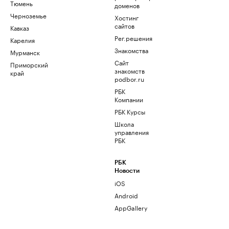
Тюмень
доменов
Черноземье
Хостинг
сайтов
Кавказ
Рег.решения
Карелия
Знакомства
Мурманск
Сайт
Приморский
знакомств
край
podbor.ru
РБК
Компании
РБК Курсы
Школа
управления
РБК
РБК
Новости
iOS
Android
AppGallery