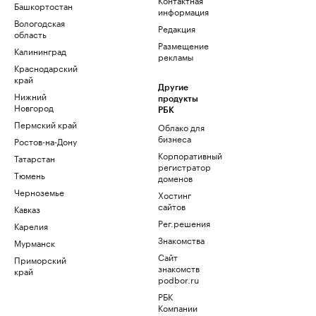
Башкортостан
информация
Вологодская
Редакция
область
Размещение
Калининград
рекламы
Краснодарский
край
Другие
Нижний
продукты
Новгород
РБК
Пермский край
Облако для
бизнеса
Ростов-на-Дону
Корпоративный
Татарстан
регистратор
Тюмень
доменов
Черноземье
Хостинг
сайтов
Кавказ
Рег.решения
Карелия
Знакомства
Мурманск
Сайт
Приморский
знакомств
край
podbor.ru
РБК
Компании