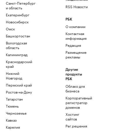
Санкт-Петербург
RSS Новости
и область
Екатеринбург
РБК
Новосибирск
О компании
Омск
Контактная
Башкортостан
информация
Вологодская
Редакция
область
Размещение
Калининград
рекламы
Краснодарский
край
Другие
Нижний
продукты
Новгород
РБК
Пермский край
Облако для
бизнеса
Ростов-на-Дону
Корпоративный
Татарстан
регистратор
Тюмень
доменов
Черноземье
Хостинг
сайтов
Кавказ
Рег.решения
Карелия