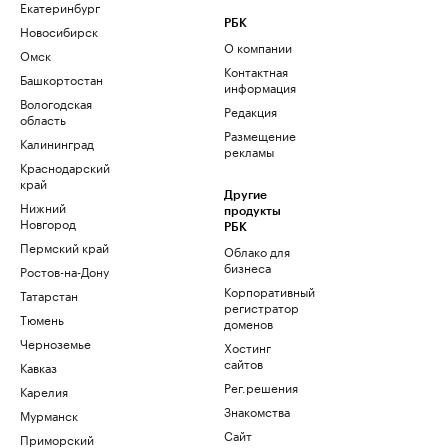
Екатеринбург
РБК
Новосибирск
О компании
Омск
Контактная
Башкортостан
информация
Вологодская
Редакция
область
Размещение
Калининград
рекламы
Краснодарский
край
Другие
Нижний
продукты
Новгород
РБК
Пермский край
Облако для
бизнеса
Ростов-на-Дону
Корпоративный
Татарстан
регистратор
Тюмень
доменов
Черноземье
Хостинг
сайтов
Кавказ
Рег.решения
Карелия
Знакомства
Мурманск
Сайт
Приморский