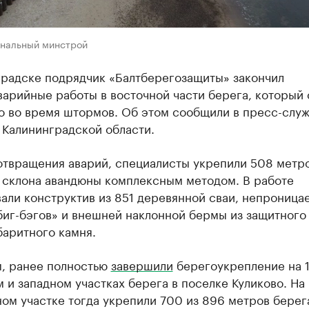
ональный минстрой
градске подрядчик «Балтберегозащиты» закончил
арийные работы в восточной части берега, который 
о во время штормов. Об этом сообщили в пресс-слу
 Калининградской области.
отвращения аварий, специалисты укрепили 508 метр
 склона авандюны комплексным методом. В работе
али конструктив из 851 деревянной сваи, непроница
биг-бэгов» и внешней наклонной бермы из защитного
баритного камня.
, ранее полностью
завершили
берегоукрепление на 1
 и западном участках берега в поселке Куликово. На
ом участке тогда укрепили 700 из 896 метров берег