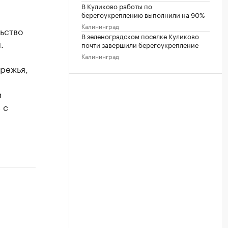
В Куликово работы по
берегоукреплению выполнили на 90%
Калининград
ьство
В зеленоградском поселке Куликово
.
почти завершили берегоукрепление
Калининград
ережья,
и
 с