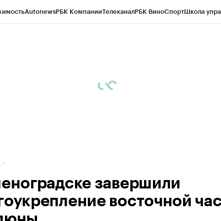
жимость
Autonews
РБК Компании
Телеканал
РБК Вино
Спорт
Школа упра
ипто
РБК Бизнес-среда
Дискуссионный клуб
Исследования
Кредитные 
рагентов
Политика
Экономика
Бизнес
Технологии и медиа
Финансы
Рын
д
леноградске завершили
гоукрепление восточной ча
дюны