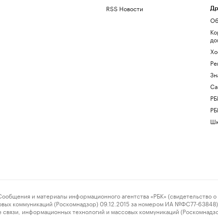
RSS Новости
Др
Об
Ко
до
Хо
Ре
Зн
Са
РБ
РБ
Шк
ения и материалы информационного агентства «РБК» (свидетельство о 
овых коммуникаций (Роскомнадзор) 09.12.2015 за номером ИА №ФС77-63848) 
 связи, информационных технологий и массовых коммуникаций (Роскомнадз