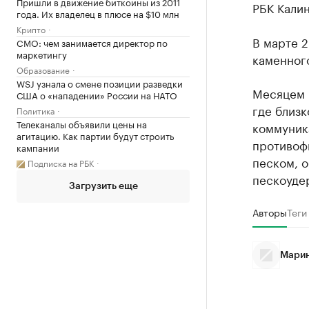
Пришли в движение биткоины из 2011
РБК Кали
года. Их владелец в плюсе на $10 млн
Крипто
В марте 2
CMO: чем занимается директор по
маркетингу
каменного
Образование
WSJ узнала о смене позиции разведки
Месяцем 
США о «нападении» России на НАТО
где близ
Политика
Телеканалы объявили цены на
коммуник
агитацию. Как партии будут строить
противоф
кампании
песком, о
Подписка на РБК
пескоуде
Загрузить еще
Авторы
Теги
Марин