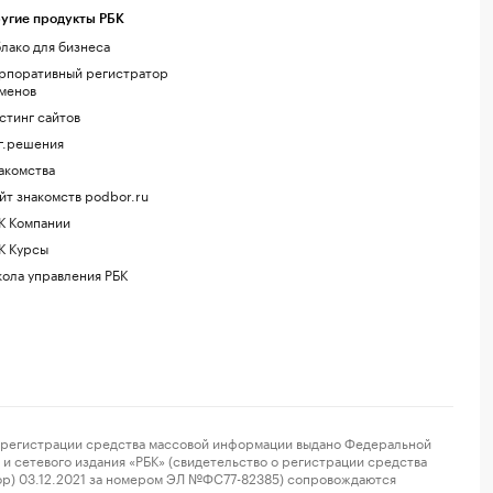
угие продукты РБК
лако для бизнеса
рпоративный регистратор
менов
стинг сайтов
г.решения
акомства
йт знакомств podbor.ru
К Компании
К Курсы
ола управления РБК
регистрации средства массовой информации выдано Федеральной
и сетевого издания «РБК» (свидетельство о регистрации средства
ор) 03.12.2021 за номером ЭЛ №ФС77-82385) сопровождаются