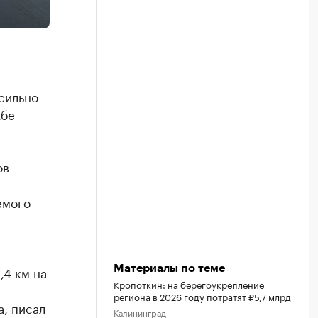
сильно
жбе
ов
емого
Материалы по теме
,4 км на
Кропоткин: на берегоукрепление
региона в 2026 году потратят ₽5,7 млрд
а, писал
Калининград