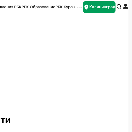
Калининград
вления РБК
РБК Образование
РБК Курсы
рейтинги
Франшизы
Газета
ок наличной валюты
сти