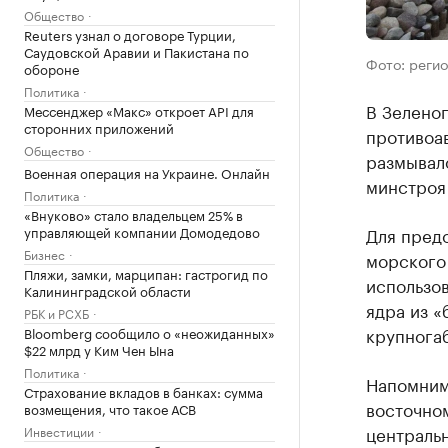
Общество
Reuters узнал о договоре Турции,
Саудовской Аравии и Пакистана по
Фото: реги
обороне
Политика
В Зелено
Мессенджер «Макс» откроет API для
сторонних приложений
противоав
Общество
размывал
Военная операция на Украине. Онлайн
минстроя
Политика
«Внуково» стало владельцем 25% в
управляющей компании Домодедово
Для пред
Бизнес
морского
Пляжи, замки, марципан: гастрогид по
использов
Калининградской области
ядра из «
РБК и РСХБ
крупнога
Bloomberg сообщило о «неожиданных»
$22 млрд у Ким Чен Ына
Политика
Напомним
Страхование вкладов в банках: сумма
восточном
возмещения, что такое АСВ
центральн
Инвестиции