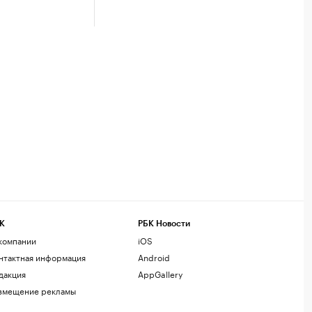
К
РБК Новости
компании
iOS
нтактная информация
Android
дакция
AppGallery
змещение рекламы