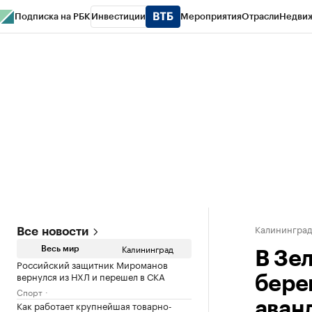
Подписка на РБК
Инвестиции
Мероприятия
Отрасли
Недви
РБК Life
Тренды
Визионеры
Национальные проекты
Город
Стиль
Кр
Спецпроекты СПб
Конференции СПб
Спецпроекты
Проверка конт
Калинингра
Все новости
Калининград
Весь мир
В Зе
Российский защитник Мироманов
вернулся из НХЛ и перешел в СКА
бере
Спорт
Как работает крупнейшая товарно-
аван