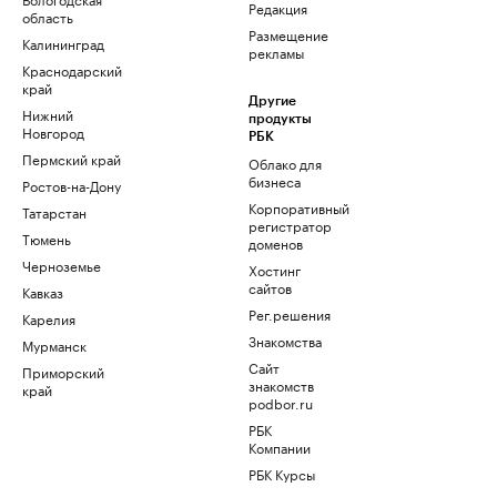
Редакция
область
Размещение
Калининград
рекламы
Краснодарский
край
Другие
Нижний
продукты
Новгород
РБК
Пермский край
Облако для
бизнеса
Ростов-на-Дону
Корпоративный
Татарстан
регистратор
Тюмень
доменов
Черноземье
Хостинг
сайтов
Кавказ
Рег.решения
Карелия
Знакомства
Мурманск
Сайт
Приморский
знакомств
край
podbor.ru
РБК
Компании
РБК Курсы