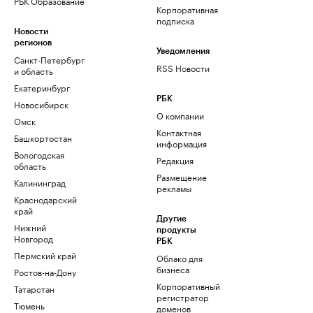
РБК Образование
Корпоративная
подписка
Новости
регионов
Уведомления
Санкт-Петербург
RSS Новости
и область
Екатеринбург
РБК
Новосибирск
О компании
Омск
Контактная
Башкортостан
информация
Вологодская
Редакция
область
Размещение
Калининград
рекламы
Краснодарский
край
Другие
Нижний
продукты
Новгород
РБК
Пермский край
Облако для
бизнеса
Ростов-на-Дону
Корпоративный
Татарстан
регистратор
Тюмень
доменов