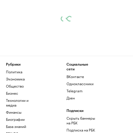
Рубрики
Социальные
сети
Политика
ВКонтакте
Экономика
Одноклассники
Общество
Telegram
Бизнес
Дзен
Технологии и
медиа
Финансы
Подписки
Скрыть баннеры
Биографии
на РБК
База знаний
Подписка на РБК