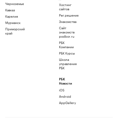
Черноземье
Хостинг
сайтов
Кавказ
Рег.решения
Карелия
Знакомства
Мурманск
Сайт
Приморский
знакомств
край
podbor.ru
РБК
Компании
РБК Курсы
Школа
управления
РБК
РБК
Новости
iOS
Android
AppGallery