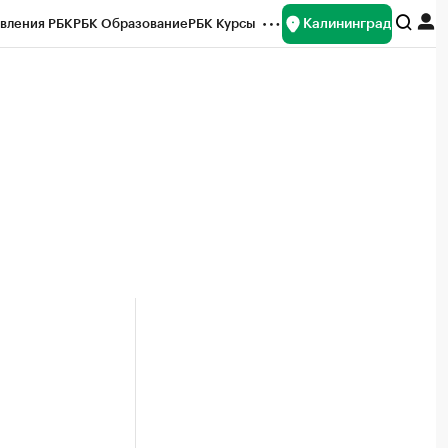
Калининград
вления РБК
РБК Образование
РБК Курсы
рейтинги
Франшизы
Газета
ок наличной валюты