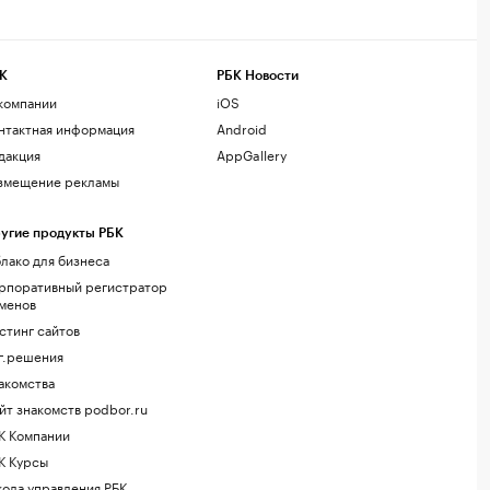
К
РБК Новости
компании
iOS
нтактная информация
Android
дакция
AppGallery
змещение рекламы
угие продукты РБК
лако для бизнеса
рпоративный регистратор
менов
стинг сайтов
г.решения
акомства
йт знакомств podbor.ru
К Компании
К Курсы
ола управления РБК