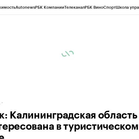
жимость
Autonews
РБК Компании
Телеканал
РБК Вино
Спорт
Школа упра
ипто
РБК Бизнес-среда
Дискуссионный клуб
Исследования
Кредитные 
рагентов
Политика
Экономика
Бизнес
Технологии и медиа
Финансы
Рын
д
к: Калининградская область
тересована в туристическом
е