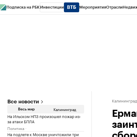
Подписка на РБК
Инвестиции
Мероприятия
Отрасли
Недви
РБК Life
Тренды
Визионеры
Национальные проекты
Город
Стиль
Кр
Спецпроекты СПб
Конференции СПб
Спецпроекты
Проверка конт
Калинингра
Все новости
Калининград
Весь мир
Ерма
На Ильском НПЗ произошел пожар из-
за атаки БПЛА
заин
Политика
На подлете к Москве уничтожили три
сбор