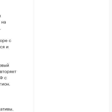
и
 на
.
оре с
ся и
овый
овторяет
Ф с
гион.
ативы.