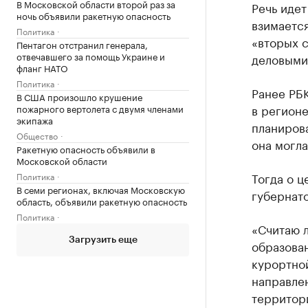
В Московской области второй раз за
Речь идет
ночь объявили ракетную опасность
взимается
Политика
«вторых с
Пентагон отстранил генерала,
отвечавшего за помощь Украине и
деловыми
фланг НАТО
Политика
Ранее РБ
В США произошло крушение
в регионе
пожарного вертолета с двумя членами
экипажа
планирова
Общество
она могла
Ракетную опасность объявили в
Московской области
Тогда о ц
Политика
В семи регионах, включая Московскую
губернато
область, объявили ракетную опасность
Политика
«Считаю л
Загрузить еще
образован
курортно
направле
территори