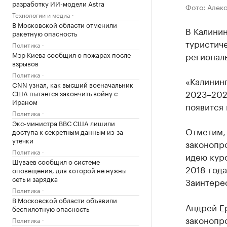
разработку ИИ-модели Astra
Фото: Алек
Технологии и медиа
В Московской области отменили
В Калинин
ракетную опасность
туристич
Политика
Мэр Киева сообщил о пожарах после
региональ
взрывов
Политика
«Калининг
CNN узнал, как высший военачальник
2023–2024
США пытается закончить войну с
Ираном
появится 
Политика
Экс-министра ВВС США лишили
Отметим,
доступа к секретным данным из-за
утечки
законопро
Политика
идею куро
Шуваев сообщил о системе
2018 года
оповещения, для которой не нужны
сеть и зарядка
Заинтерес
Политика
В Московской области объявили
Андрей Ер
беспилотную опасность
законопро
Политика