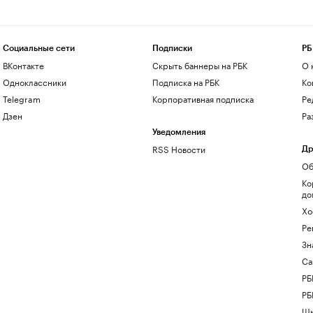
Социальные сети
Подписки
РБ
ВКонтакте
Скрыть баннеры на РБК
О 
Одноклассники
Подписка на РБК
Ко
Telegram
Корпоративная подписка
Ре
Дзен
Ра
Уведомления
RSS Новости
Др
Об
Ко
до
Хо
Ре
Зн
Са
РБ
РБ
Шк