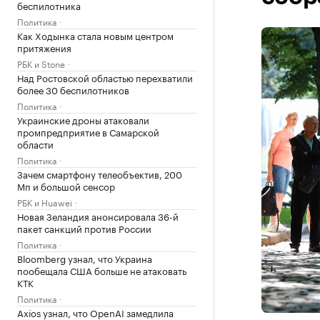
беспилотника
Политика
Как Ходынка стала новым центром
притяжения
РБК и Stone
Над Ростовской областью перехватили
более 30 беспилотников
Политика
Украинские дроны атаковали
промпредприятие в Самарской
области
Политика
Зачем смартфону телеобъектив, 200
Мп и большой сенсор
РБК и Huawei
Новая Зеландия анонсировала 36-й
пакет санкций против России
Политика
Bloomberg узнал, что Украина
пообещала США больше не атаковать
КТК
Политика
Axios узнал, что OpenAI замедлила