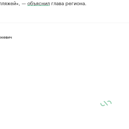
 пляжей», —
объяснил
глава региона.
ркевич